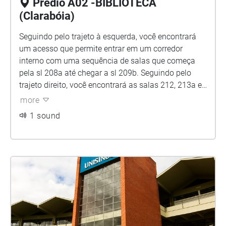
Prédio A02 -BIBLIOTECA
(Clarabóia)
Seguindo pelo trajeto à esquerda, você encontrará
um acesso que permite entrar em um corredor
interno com uma sequência de salas que começa
pela sl 208a até chegar a sl 209b. Seguindo pelo
trajeto direito, você encontrará as salas 212, 213a e
213b, 215, 216, mais adiante seguindo à direita,
more
você terá acesso a uma entrada que te levará a um
1 sound
corredor que possui uma sequência de salas
começa pela sl 218a e chega até a sl 222. Ao fundo
dos trajetos, você terá acesso a um entradaque
permite chegar à direita, nas salas 200 e 200a, já,
seguindo pelo trajeto à esquerda você acessará a
sala 200b e à sua esquerda, encontrará um corredor
com uma sequência de salas que começa pela sl
201a chegando até a sl 205c.