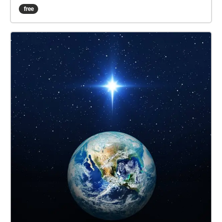
Stimmen und Sounds. Exitterra, Wilde Hilde und
free
Landeteam Erde sind drei Zugänge zur Frage: Was
gibt uns Angesicht all der vielen Bedrohungen, noch
Halt gibt. Vielleicht sehen wir uns ja schon bald auf
dem Mars? Die Performance fand am 26.5.2025 an
diesem Ort statt.