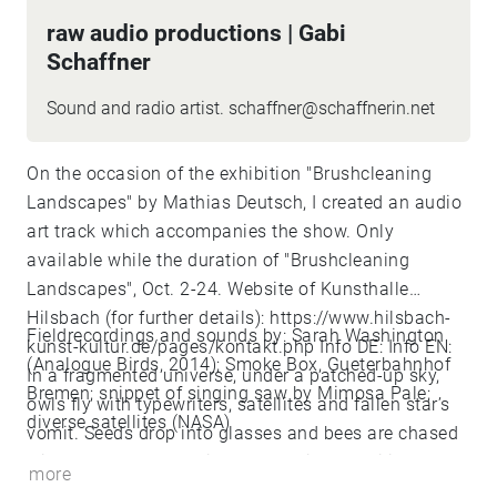
raw audio productions | Gabi
Schaffner
Sound and radio artist. schaffner@schaffnerin.net
On the occasion of the exhibition "Brushcleaning
Landscapes" by Mathias Deutsch, I created an audio
art track which accompanies the show. Only
available while the duration of "Brushcleaning
Landscapes", Oct. 2-24. Website of Kunsthalle
Hilsbach (for further details):
https://www.hilsbach-
Fieldrecordings and sounds by: Sarah Washington
kunst-kultur.de/pages/kontakt.php
Info DE: Info EN:
(Analogue Birds, 2014); Smoke Box, Gueterbahnhof
In a fragmented universe, under a patched-up sky,
Bremen; snippet of singing saw by Mimosa Pale;
owls fly with typewriters, satellites and fallen star’s
diverse satellites (NASA)
vomit. Seeds drop into glasses and bees are chased
with smoke. Honey drips from staircase railings.
more
Pianos may help but must not.