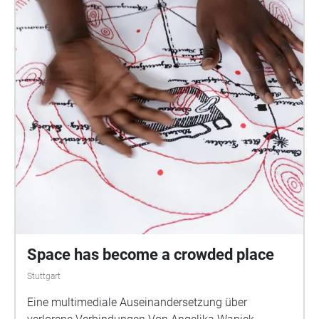
der Stadt an Dir vorbeiziehen und folge Deiner
Fantasie, was an diesem Ort einmal war oder in der
Zukunft sein könnte. Tipp: Du kannst jeder
Klangzone antippen um zu erfahren, was den
Künstler am jeweiligen Ort inspiriert hat. Es ist
möglich, den Soundwalk in jeder Klangzone zu
beginnen. WICHTIG: Bitte achte stets auf Deine
Umgebung und stelle die Lautstärke so ein, dass du
Deine Umgebung (andere Personen, Fahrradfahrer,
Autos etc.) wahrnehmen kannst. Der Soundwalk
wurde gefördert durch die Kulturabteilung der Stadt
Ulm.
Space has become a crowded place
Stuttgart
Eine multimediale Auseinandersetzung über