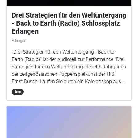
Drei Strategien für den Weltuntergang
- Back to Earth (Radio) Schlossplatz
Erlangen
Erlangen
„Drei Strategien für den Weltuntergang - Back to
Earth (Radio)“ ist der Audioteil zur Performance "Drei
Strategien für den Weltuntergang" des 49. Jahrgangs
der zeitgenössischen Puppenspielkunst der HfS
Ernst Busch. Laufen Sie durch ein Kaleidoskop aus
Stimmen und Sounds. Exitterra, Wilde Hilde und
free
Landeteam Erde sind drei Zugänge zur Frage: Was
gibt uns Angesicht all der vielen Bedrohungen, noch
Halt gibt. Vielleicht sehen wir uns ja schon bald auf
dem Mars? Die Performance fand am 27.5.2025 an
diesem Ort statt.