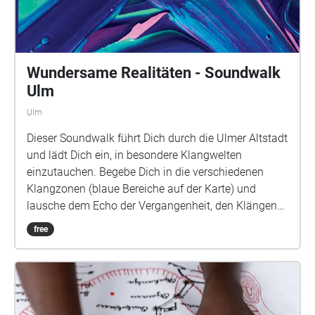
Wundersame Realitäten - Soundwalk
Ulm
Ulm
Dieser Soundwalk führt Dich durch die Ulmer Altstadt
und lädt Dich ein, in besondere Klangwelten
einzutauchen. Begebe Dich in die verschiedenen
Klangzonen (blaue Bereiche auf der Karte) und
lausche dem Echo der Vergangenheit, den Klängen
der Zukunft und den pulsierenden Rhythmen Deiner
free
eigenen Fantasie. In den 10 Klangzonen kannst du
Sounds entdecken, die an historische Ulmer
Gegebenheiten an diesen Orten erinnern und sich mit
alltäglichen Klängen und atmosphärischer Musik
vermischen. Lausche den Klängen, lass das Leben