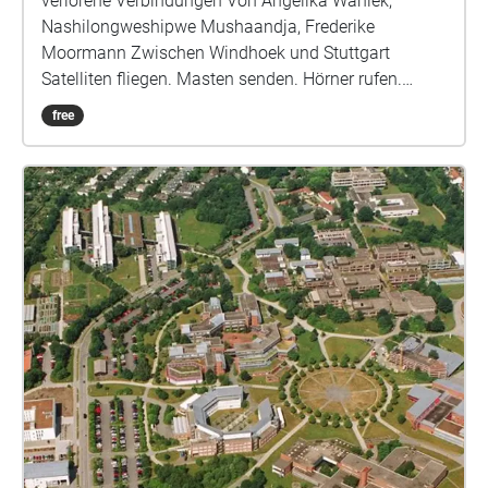
verlorene Verbindungen Von Angelika Waniek,
Nashilongweshipwe Mushaandja, Frederike
Moormann Zwischen Windhoek und Stuttgart
Satelliten fliegen. Masten senden. Hörner rufen.
Dieser Audiowalk eröffnet einen transkulturellen
free
Dialog zwischen Namibia und Deutschland – über
Geschichten der Telekommunikation. Das All.
Funkverbindungen. Anrufung.