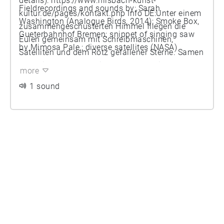
details):
https://www.hilsbach-kunst-
Fieldrecordings and sounds by: Sarah
kultur.de/pages/kontakt.php
Info DE:Unter einem
Washington (Analogue Birds, 2014); Smoke Box,
zusammengeschusterten Himmel fliegen die
Gueterbahnhof Bremen; snippet of singing saw
Eulen gemeinsam mit Schreibmaschinen,
by Mimosa Pale,; diverse satellites (NASA)
Satelliten und dem Rotz gefallener Sterne. Samen
fallen in Gläser und Bienen werden mit Rauch
more
gejagt. Honig tropft von Treppengeländern.
1 sound
Klaviere können helfen, müssen aber nicht. Info
EN: In a fragmented universe, under a patched-up
sky, owls fly with typewriters, satellites and fallen
star’s vomit. Seeds drop into glasses and bees
are chased with smoke. Honey drips from
staircase railings. Pianos may help but must not.