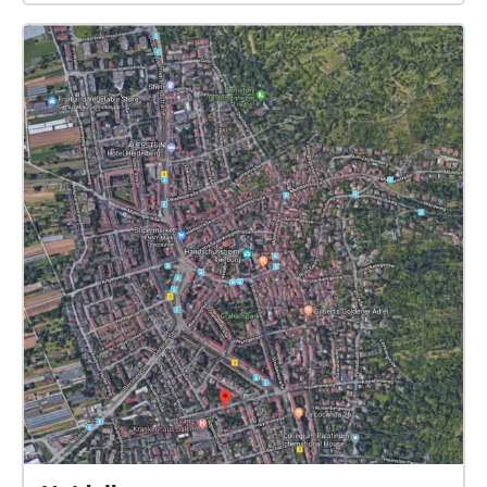
Stellen Sie also bitte ihr GPS an. Die Kreise oder
Formen zeigen die Bereiche in denen sich die Tiere
verstecken. Suchen Sie die Bereiche ab, bis sie den
Namen der Tiere hören. Vergessen Sie nicht ihre Ton
laut zu stellen oder Kopfhörer zu benutzen. Wer am
Ende die meisten Tiernamen weiß, gewinnt. Wenn
Sie fertig sind, kommen Sie zurück zum
Herkulesbrunnen. Um spielen zu können müssen sie
mobile Daten aktiviert haben. Alternativ können Sie
den Walk auch über eine Wlan-Verbindung
herunterladen. Viel Erfolg