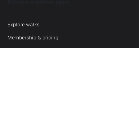
Echoes creative apps
Explore walks
Membership & pricing
Creator Log in/Sign up
Echoes labs
Case studies
About us