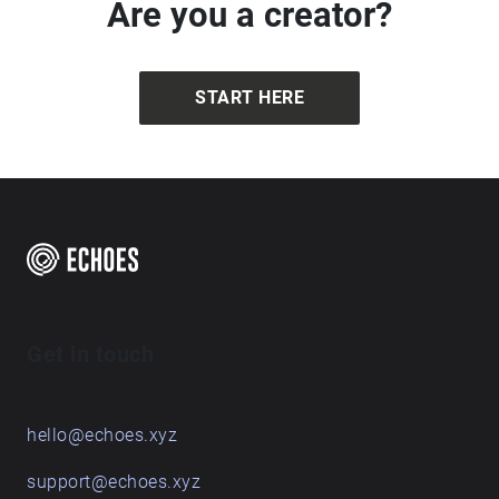
Are you a creator?
START HERE
Get in touch
hello@echoes.xyz
support@echoes.xyz