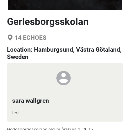
Gerlesborgsskolan
14
ECHOES
Location:
Hamburgsund, Västra Götaland,
Sweden
sara wallgren
test
Gerlesborgsskolans elever årskurs 1, 2025