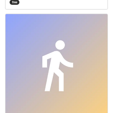
free
uitgebreid verslag van zijn ontwikkelingen als
schilder. De audiowandeling is geïnspireerd op deze
brieven.