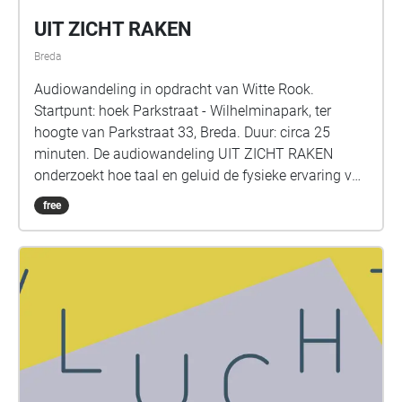
UIT ZICHT RAKEN
Breda
Audiowandeling in opdracht van Witte Rook.
Startpunt: hoek Parkstraat - Wilhelminapark, ter
hoogte van Parkstraat 33, Breda. Duur: circa 25
minuten. De audiowandeling UIT ZICHT RAKEN
onderzoekt hoe taal en geluid de fysieke ervaring van
deze plek zich kan verdiepen. Het park ontvouwt zich
free
als gelaagde ruimte, waarin zowel menselijke als
niet-menselijke elementen een stem krijgen. Zo
speelt het werk met het bewustzijn van tijd, schaal,
perspectief en stimuleert het een meerlagige ervaring
van het Wilhelminapark.