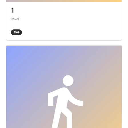
1
Bavel
free