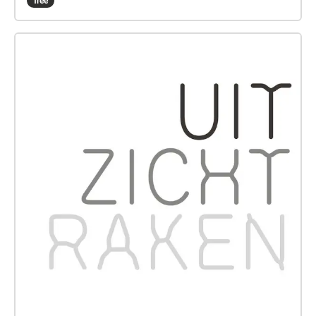
free
Breda. Duur: 19'26" A site-specific composition made
with sounds that originate from the park, recorded
with a range of microphones, hydrophones, contact
microphones, home made receivers, detectors and
open coils. // Audio walk, commissioned by Witte
Rook. Location: Wilhelminapark, Breda (NL).
Runtime: 19'26" https://witterook.nu
http://pauldevens.nl