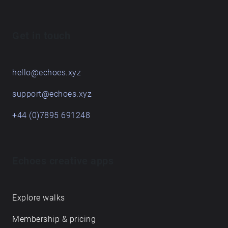
Get in touch
hello@echoes.xyz
support@echoes.xyz
+44 (0)7895 691248
Echoes creative apps
Explore walks
Membership & pricing