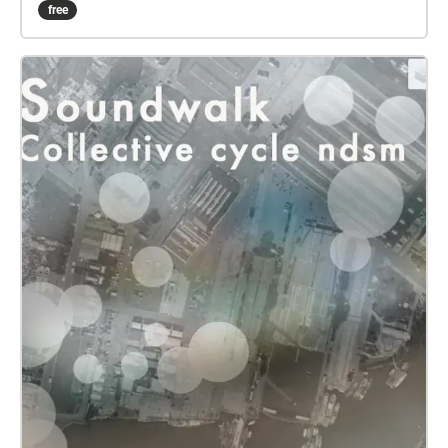
dot on the map below, and the audio zones are
free
represented in purple. When you are standing in an
audio zone it will start playing back. Wander around
NDSM and the sounds will change to fit your
location. You will hear music, and perhaps the
ghosts of the former activity of the wharf. From the
1920s to the 1980s, Amsterdam’s NDSM Wharf was
one of the largest shipyards in the world. When the
shipyard closed in 1984, the area around it became
“stigmatized as a poor neighbourhood populated by
immigrants and former labourers from the now
defunct shipping industry”. The story of the
redevelopment of NDSM begins in the late 90s, and it
is somewhat unusual, being rooted in Amsterdam’s
countercultural squatting scene. In recent years
multinational companies have opened offices here,
and thousands of new luxury homes have been built;
developers and corporations both keen to capitalise
on the cultural cache of the area that exists as a