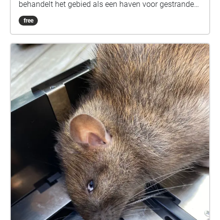
behandelt het gebied als een haven voor gestrande
uitvindingen, een plek waar de tijd stilstaat en waar
free
publieke reflectie op de maakbaarheid van het
veranderende landschap mogelijk is. De bezoeker
wordt uitgenodigd om tijdens de wandeling een ​​
zestal aan mythische audio-zones te betreden,
waarin de grenzen tussen mythologie en technologie
versmelten. Hierin leren ze over verschillende
uitvindingen die het landschap kenmerken. De zes
verhalen getuigen van fantastische en soms
tragische visies op Ruigoord en werden ontwikkeld
met de hulp van inwoners, ecologen, en historici.
Samen vertellen ze over de deels mislukte
toekomstvisies van de petrochemische industrie, de
ecologische veranderingen van het landschap, de
overlapping van kerkelijke ideologieën en
krakersacties en de verhalen van zeevarenden,
kooikers, en dijkbouwers die deze plek ooit
bevolkten. Wandelend langs de randen van het