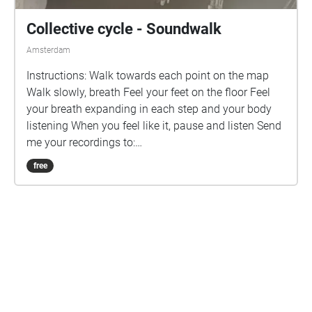
result of an underground arts scene. Once again the
sounds of industry ring out at the wharf, but where
Collective cycle - Soundwalk
once ships were constructed, now it is luxury homes.
Amsterdam
How has the particular history of the area led us to
this present? What has been gained as the area has
Instructions: Walk towards each point on the map
been redeveloped? What has been lost? The area
Walk slowly, breath Feel your feet on the floor Feel
thrives now. But has anything been forgotten? Has
your breath expanding in each step and your body
anyone been pushed aside?
listening When you feel like it, pause and listen Send
me your recordings to:
collectivecyclendsm@gmail.com Thank you for
free
participating in this Collective sounds of NDSM
Are you a creator?