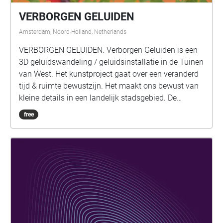
VERBORGEN GELUIDEN
Amsterdam, Noord-Holland, Netherlands
VERBORGEN GELUIDEN. Verborgen Geluiden is een
3D geluidswandeling / geluidsinstallatie in de Tuinen
van West. Het kunstproject gaat over een veranderd
tijd & ruimte bewustzijn. Het maakt ons bewust van
kleine details in een landelijk stadsgebied. De
Verborgen Geluiden worden hoorbaar als je een van
free
de soundscape gebieden betreedt. Soms overlappen
de gebieden elkaar en kun je door je te bewegen een
eigen mix maken. De geluidscompositie is
verbonden met de omgeving waar de luisteraar loopt
en gaat tegelijkertijd een relatie aan met het soms
hoorbare omgevingsgeluid. De soundscape gebieden
bevinden zich noordelijk, zuidelijk, westelijk en
oostelijk van de Polderheuvel (het festival terrein).
Alle gebieden hebben een andere basis zijnde regen,