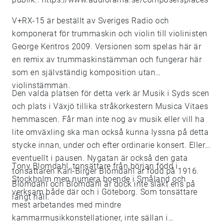
V+RX-15 är beställt av Sveriges Radio och
komponerat för trummaskin och violin till violinisten
George Kentros 2009. Versionen som spelas här är
en remix av trummaskinstämman och fungerar här
som en självständig komposition utan
violinstämman.
Den valda platsen för detta verk är Musik i Syds scen
och plats i Växjö tillika stråkorkestern Musica Vitaes
hemmascen. Får man inte nog av musik eller vill ha
lite omväxling ska man också kunna lyssna på detta
stycke innan, under och efter ordinarie konsert. Eller
eventuellt i pausen. Nygatan är också den gata
Tony Blomdahl, tonsättare från början född i
tonsättaren Karl-Birger Blomdahl är född på 1916.
Stockholm men numera boende i Småland och
Blomdahl och Blomdahl är dock inte släkt ens på
verksam både där och i Göteborg. Som tonsättare
långt håll.
mest arbetandes med mindre
kammarmusikkonstellationer, inte sällan i