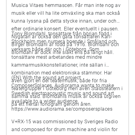
Musica Vitaes hemmascen. Får man inte nog av
musik eller vill ha lite omväxling ska man också
kunna lyssna på detta stycke innan, under och
efter ordinarie konsert. Eller eventuellt i pausen.
Tony Blomdahl, tonsättare från början född i
Nygatan är också den gata tonsättaren Karl-
Stockholm men numera boende i Småland och
Birger Blomdahl är född på 1916. Blomdahl och
verksam både där och i Göteborg. Som
Blomdahl är dock inte släkt ens på långt håll.
tonsättare mest arbetandes med mindre
kammarmusikkonstellationer, inte sällan i
kombination med elektroniska stämmor. Har
(EN) With the sound art project
även gjort en del teatermusik, både för fria
ComposerSplaces, Audiorama wants to make
teatergrupper i Göteborg men även Stadsteatern i
Swedish electroacoustic music and sound art
samma stad. Blomdahls musik är också utgiven
available to a wider audience.
på ett flertal fonogram genom åren.
https://www.audiorama.se/composersplaces
V+RX-15 was commissioned by Sveriges Radio
and composed for drum machine and violin for