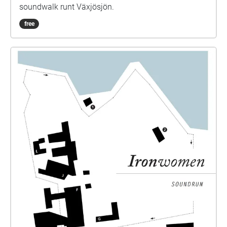
soundwalk runt Växjösjön.
free