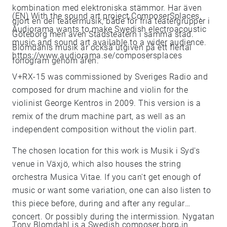
kombination med elektroniska stämmor. Har även
(EN) With the sound art project ComposerSplaces,
gjort en del teatermusik, både för fria teatergrupper i
Audiorama wants to make Swedish electroacoustic
Göteborg men även Stadsteatern i samma stad.
music and sound art available to a wider audience.
Blomdahls musik är också utgiven på ett flertal
https://www.audiorama.se/composersplaces
fonogram genom åren.
V+RX-15 was commissioned by Sveriges Radio and
composed for drum machine and violin for the
violinist George Kentros in 2009. This version is a
remix of the drum machine part, as well as an
independent composition without the violin part.
The chosen location for this work is Musik i Syd's
venue in Växjö, which also houses the string
orchestra Musica Vitae. If you can't get enough of
music or want some variation, one can also listen to
this piece before, during and after any regular
concert. Or possibly during the intermission. Nygatan
Tony Blomdahl is a Swedish composer born in