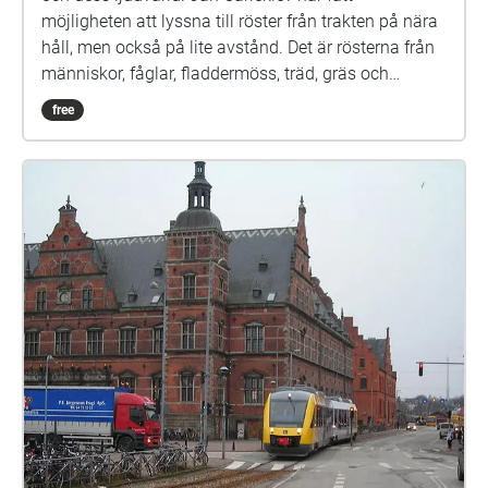
möjligheten att lyssna till röster från trakten på nära
håll, men också på lite avstånd. Det är rösterna från
människor, fåglar, fladdermöss, träd, gräs och
insekter. Alla har det gemensamt att de lever på
free
samma plats och vill bli lyssnade till. Konstverket
väver samman naturens och människans klanger
och skildrar genom en kollektiv ljudbild ett rikt
mönster av liv. Verkslängd: cirka 15 minuter