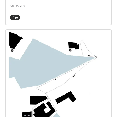
Karlskrona
free