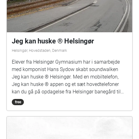
Jeg kan huske ® Helsingør
Helsingør, Hovedstaden, Denmark
Elever fra Helsingør Gymnasium har i samarbejde
med komponist Hans Sydow skabt soundwalken
Jeg kan huske ® Helsingør. Med en mobiltelefon,
Jeg kan huske ® appen og et sæt hovedtelefoner
kan du gå på opdagelse fra Helsingør banegård til
Kulturværftet, i et lydlandskab af 12 korte
free
hverdagshistorier, der folder sig ud mens du går. Jeg
kan huske ® Helsingør er finansieret af Statens
Kunstfonds huskunstnerordning.