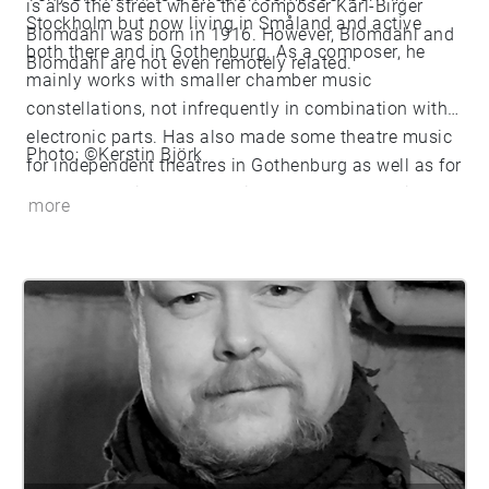
is also the street where the composer Karl-Birger
Stockholm but now living in Småland and active
Blomdahl was born in 1916. However, Blomdahl and
both there and in Gothenburg. As a composer, he
Blomdahl are not even remotely related.
mainly works with smaller chamber music
constellations, not infrequently in combination with
electronic parts. Has also made some theatre music
Photo: ©Kerstin Björk
for independent theatres in Gothenburg as well as for
Stadsteatern in the same city. Blomdahl's music has
more
also been released on several phonograms over the
years.
https://tonyblomdahl.se/