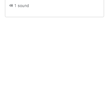
same city. Blomdahl's music has also been
1 sound
released on several phonograms over the years.
https://tonyblomdahl.se/