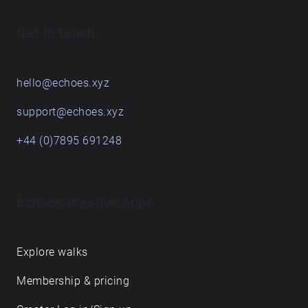
Get in touch
hello@echoes.xyz
support@echoes.xyz
+44 (0)7895 691248
Echoes creative apps
Explore walks
Membership & pricing