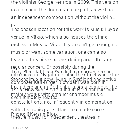
the violinist George Kentros in 2009. This version
is a remix of the drum machine part, as well as
an independent composition without the violin
part.
The chosen location for this work is Musik i Syd's
venue in Växjö, which also houses the string
orchestra Musica Vitae. If you can't get enough of
music or want some variation, one can also
listen to this piece before, during and after any
regular concert. Or possibly during the
Tony Blomdahl is a Swedish composer born in
intermission. Nygatan is also the street where the
Stockholm but now living in Småland and active
composer Karl-Birger Blomdahl was born in
both there and in Gothenburg. As a composer, he
1916. However, Blomdahl and Blomdahl are not
mainly works with smaller chamber music
even remotely related.
constellations, not infrequently in combination
with electronic parts. Has also made some
Photo: ©Kerstin Björk
theatre music for independent theatres in
Gothenburg as well as for Stadsteatern in the
more