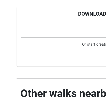
DOWNLOAD 
Or start crea
Other walks near