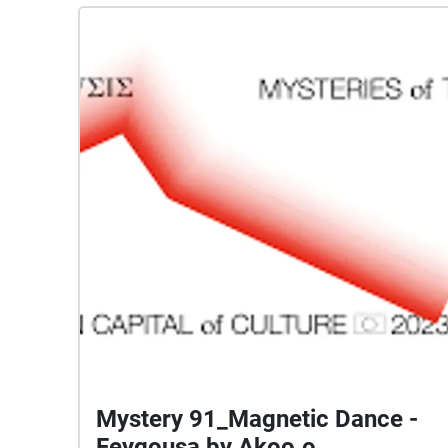
Mystery 91_Magnetic Dance -
Feygousa by Akoo.o