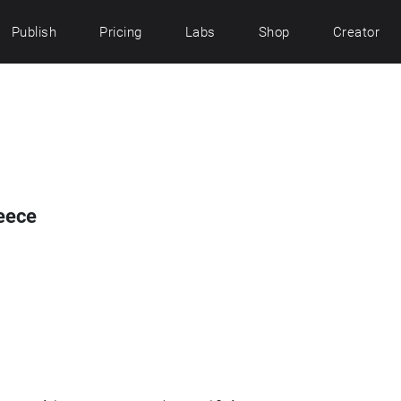
Publish
Pricing
Labs
Shop
Creator
eece