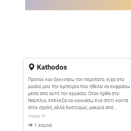
Kathodos
Προτού καν ξεκινήσω τον περίπατο, είχα στο
μυαλό μου την εμπειρία που ήθελα να εκφράσω
μέσα από αυτή την εργασία. Όταν ήρθα στο
Ναύπλιο, επέλεξα να νοικιάσω ένα σπίτι κοντά
στην σχολή, αλλά δυστυχώς, μακριά από
οτιδήποτε άλλο. Η εμπειρία της φοιτητικής
more
ζωής μου ήταν κυρίως αυτή της απομόνωσης
1 sound
στην απομακρυσμένη από του συμφοιτητές μου