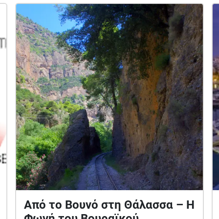
Από το Βουνό στη Θάλασσα – Η
Φωνή του Βουραϊκού