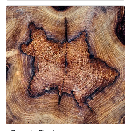
las mejor conservadas de Europa. El centro histórico
de Ávila ha sido declarado Patrimonio de la
Humanidad por la UNESCO. Sus calles empedradas
y estrechas, sus plazas pintorescas y sus edificios
históricos hacen de Ávila un lugar encantador para
explorar. Uno de los puntos destacados es la
Catedral de Ávila, una imponente estructura gótica
del siglo XII que impresiona tanto por su belleza
arquitectónica como por su tamaño. Otro lugar
emblemático de Ávila es el Convento y Museo de
Santa Teresa, dedicado a la famosa santa y
escritora mística española del siglo XVI. Este
convento es uno de los principales atractivos
religiosos de la ciudad y alberga una colección de
arte religioso y objetos personales de Santa Teresa.
Ávila también es conocida por su gastronomía,
especialmente por sus famosos chuletones de
ternera y sus yemas de Santa Teresa, un dulce típico
de la ciudad. Además, durante las festividades de la