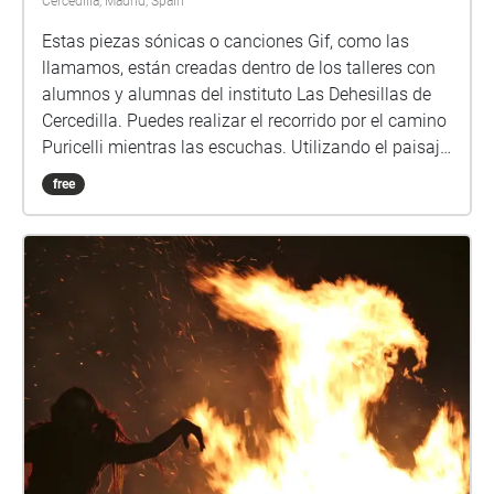
Cercedilla, Madrid, Spain
Estas piezas sónicas o canciones Gif, como las
llamamos, están creadas dentro de los talleres con
alumnos y alumnas del instituto Las Dehesillas de
Cercedilla. Puedes realizar el recorrido por el camino
Puricelli mientras las escuchas. Utilizando el paisaje
y el entorno como partitura, han generado una pieza
free
propia con herramientas digitales de composición
musical. El proyecto consiste en talleres de acción,
salidas a la naturaleza, y visitas a conciertos, en
colaboración con los docentes del centro, y otros
artistas y entidades locales. Más información:
www.sierralab.es