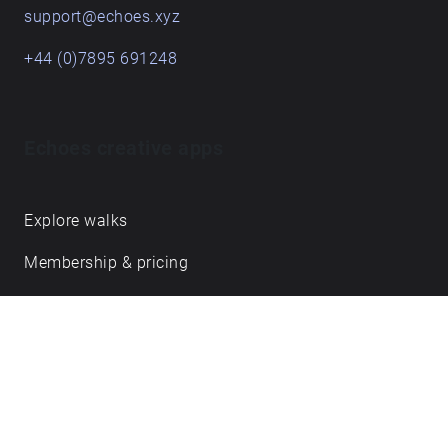
support@echoes.xyz
+44 (0)7895 691248
Echoes creative apps
Explore walks
Membership & pricing
Creator Log in/Sign up
Echoes labs