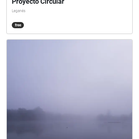
Proyecto Circular
Semana Santa, Ávila ofrece procesiones y
Leganés
celebraciones religiosas tradicionales que atraen a
numerosos visitantes. En resumen, Ávila es una
free
ciudad llena de historia y encanto, con su magnífica
muralla, su arquitectura medieval, su patrimonio
religioso y su rica gastronomía. Es un lugar ideal
para los amantes de la historia, la cultura y la buena
comida.