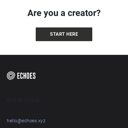
Are you a creator?
START HERE
Get in touch
hello@echoes.xyz