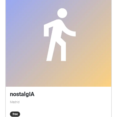
nostalgIA
Madrid
free