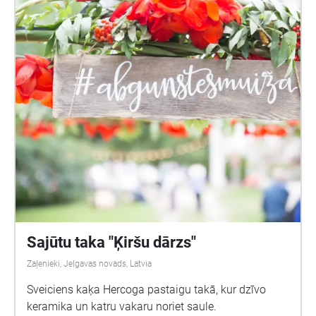
domu, gdy w pewnym momencie pociąg niemalże
dotknął brzegu Zalewu. Tam widziałem
znieruchomiałe fale, spienioną, zamarzniętą wodę i
załamujące się grzebienie, które gotowe były uderzyć
w jej taflę, ale tuż przed tym zastygły w bezruchu.
Czas na zewnątrz się zatrzymał a pociąg ciągle gnał,
tuduk, tuduk tuduk... Zrealizowano w ramach
Stypendium Kulturalnego Miasta Elbląg
Sajūtu taka "Ķiršu dārzs"
Zaļenieki, Jelgavas novads, Latvia
Sveiciens kaķa Hercoga pastaigu takā, kur dzīvo
keramika un katru vakaru noriet saule.