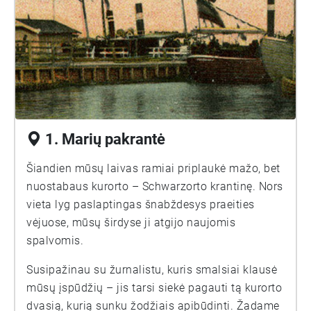
1. Marių pakrantė
Šiandien mūsų laivas ramiai priplaukė mažo, bet
nuostabaus kurorto – Schwarzorto krantinę. Nors
vieta lyg paslaptingas šnabždesys praeities
vėjuose, mūsų širdyse ji atgijo naujomis
spalvomis.
Susipažinau su žurnalistu, kuris smalsiai klausė
mūsų įspūdžių – jis tarsi siekė pagauti tą kurorto
dvasią, kurią sunku žodžiais apibūdinti. Žadame