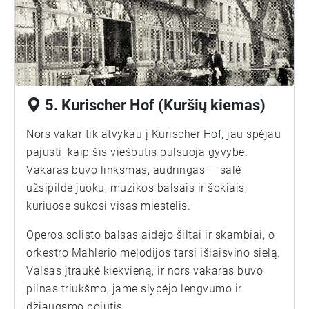
5. Kurischer Hof (Kuršių kiemas)
Nors vakar tik atvykau į Kurischer Hof, jau spėjau
pajusti, kaip šis viešbutis pulsuoja gyvybe.
Vakaras buvo linksmas, audringas — salė
užsipildė juoku, muzikos balsais ir šokiais,
kuriuose sukosi visas miestelis.
Operos solisto balsas aidėjo šiltai ir skambiai, o
orkestro Mahlerio melodijos tarsi išlaisvino sielą.
Valsas įtraukė kiekvieną, ir nors vakaras buvo
pilnas triukšmo, jame slypėjo lengvumo ir
džiaugsmo pojūtis.