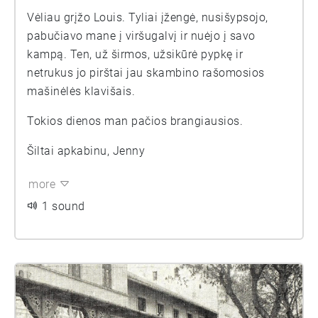
Vėliau grįžo Louis. Tyliai įžengė, nusišypsojo,
pabučiavo mane į viršugalvį ir nuėjo į savo
kampą. Ten, už širmos, užsikūrė pypkę ir
netrukus jo pirštai jau skambino rašomosios
mašinėlės klavišais.
Tokios dienos man pačios brangiausios.
Šiltai apkabinu, Jenny
more
1 sound