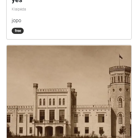
Klaipėda
jopo
free