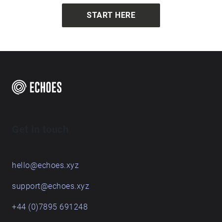
Artystycznych Fundacji Artystów Kolonia Teraz
START HERE
(@rezydenc.ja) na wydziale Uniwersytetu Biologii w
Gdańsku oraz podczas Festiwalu Narracje w
Gdańsku-Oliwie w 2018 roku.
Get in touch
hello@echoes.xyz
support@echoes.xyz
+44 (0)7895 691248