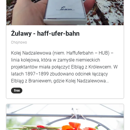
Żuławy - haff-ufer-bahn
Chojnowo
Kolej Nadzalewowa (niem. Haffuferbahn – HUB) –
linia kolejowa, która w zamyśle niemieckich
projektantów miała połączyć Elbląg z Królewcem. W
latach 1897–1899 zbudowano odcinek łączący
Elbląg z Braniewem, gdzie Kolej Nadzalewowa
łączyła się z Koleją Wschodnią umożliwiając dalszą
free
podróż aż do Królewca. Utwory, które usłyszysz
zostały zainspirowane moimi podróżami tą trasą w
późnych latach osiemdziesiątych. Płyta dostępna
jest też w formie wydawnictw CD, MC, LP. ...Zimno
było, jak pamiętam musiał być to styczeń. Miałem
lat sześć, może siedem. Jechaliśmy z Braniewa do