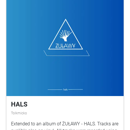
atbildīgs pret darbu un citiem muižas cilvēkiem.
Tavs uzdevums ir atrast grāfa staļļu puisi un atklāt
kāpēc viņš ir pazudis. Grāfs Kārlis fon Mēdems ir
piesolījis lielāku samaksu, ja atklāsi arī citus muižas
noslēpumus.
HALS
Tolkmicko
Extended to an album of ŻUŁAWY - HALS. Tracks are