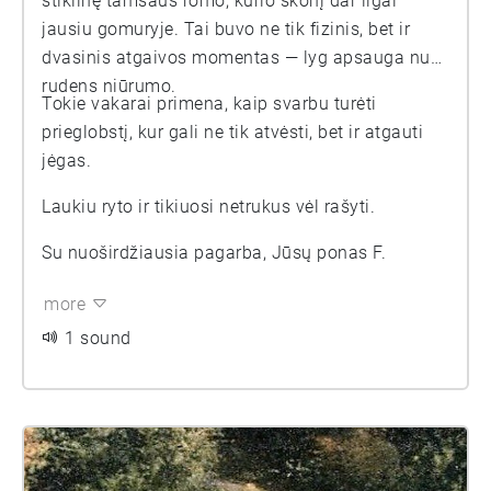
stiklinę tamsaus romo, kurio skonį dar ilgai
jausiu gomuryje. Tai buvo ne tik fizinis, bet ir
dvasinis atgaivos momentas — lyg apsauga nuo
rudens niūrumo.
Tokie vakarai primena, kaip svarbu turėti
prieglobstį, kur gali ne tik atvėsti, bet ir atgauti
jėgas.
Laukiu ryto ir tikiuosi netrukus vėl rašyti.
Su nuoširdžiausia pagarba, Jūsų ponas F.
more
1 sound