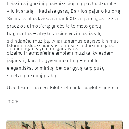
Leiskitės į garsinį pasivaikščiojimą po Juodkrantės
vilų kvartalą – kadaise garsų Baltijos pajūrio kurortą.
Šis maršrutas kviečia atrasti XIX a. pabaigos - XX a.
pradžios atmosferą: girdėsite to meto garsų
fragmentus – atvykstančius vežimus, iš vilų
sklindančią muziką, tyliai tariamus pasisveikinimus
Istoriniai sluoksniai susipina su šiuolaikiniu garso
ar audringai išlydimus garlaivius.
dizainu ir atmosferine ambient muzika, kviesdami
įsijausti į kurorto gyvenimo ritmą – subtilų,
elegantišką, primirštą, bet dar gyvą tarp pušų,
smėlynų ir senųjų takų.
Užsidėkite ausines. Eikite lėtai ir klausykitės įdėmiai.
more