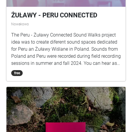
ŻUŁAWY - PERU CONNECTED
Nowakowo
The Peru - Żuławy Connected Sound Walks project
idea was to create diferent sound spaces dedicated
for Peru an Żuławy Wiślane in Poland. Sounds from
Poland and Peru were recorded during field recording
sessions in summer and fall 2024. You can hear as
well as loud and colourful sounds from Peru as quiet
free
and calm sounds of flat, alluvial and depression
region of Żuławy Wiślane. All those are combined
with synthesized and tape looped sounds. Relax and
hear diferent sound spaces. This Walk is dedicated
only to Żuławy region. For Lima find another one
called "Peru - Żuławy Connected" „Sfinansowane
przez Unię Europejską NextGenerationEU” #KPO
#KPOdlakultury #KorzyściDlaCiebie