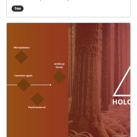
książki naukowej litewskiej Czerwonej Księgi (Red
free
Data Book), która zbiera zagrożone gatunki zwierząt,
roślin i grzybów. Artystka skupiła się tylko na
zwierzętach - usunęła z niej także wszystkie
przedstawienia wizualne i wyeksponowała takie
cechy jak: sposób poruszania się, odżywiania,
miejscach występowania danego gatunku. Dodała
również własną kategorię – stopień
niebezpieczeństwa danego gatunku. Swoją wnikliwą
i analityczną pracą nad tekstem czerwonej księgi
artystka chciała zwrócić uwagę na cechę ludzką
jaką jest potrzebę katalogowania i kontrolowania
natury. Artystka gra z tekstem i sprawdza czujność
świata nauki – wprowadzając jeden gatunek…
totalnie przez nią wymyślony! Interdyscyplinarnym
rozwinięciem tej pracy jest działanie, w którym opisy
zwierząt są intepretowane dźwiękowo przez
czytelników nowej Czerwonej Księgi. Na stronie