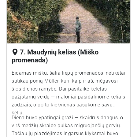
7. Maudynių kelias (Miško
promenada)
Eidamas mišku, šalia liepų promenados, netikėtai
sutikau ponią Müller, kuri, kaip ir aš, mėgavosi
šios dienos ramybe. Dar pasitaikė keletas
pažįstamų veidų — maloniai pasidalinome keliais
žodžiais, o po to kiekvienas pasukome savu
keliu.
Diena buvo ypatingai graži — skaidrus dangus, o
virš medžių skraidė pulkas migruojančių gervių.
Tačiau jų plazdėjimas ir garsūs klyksmai buvo