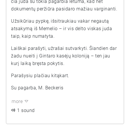
čia juda su tokia pagarbia lėtuma, kad net
dokumentų peržiūra pasidaro mažiau varginanti.
Užsikūriau pypkę, išsitraukiau vakar negautą
atsakymą iš Memelio – ir vis dėlto viskas juda
taip, kaip numatyta.
Laiškai parašyti, užrašai sutvarkyti. Šiandien dar
žadu nueiti į Gintaro kasėjų koloniją – ten jau
kurį laiką bręsta pokytis.
Parašysiu plačiau kitąkart.
Su pagarba, M. Beckeris
more
1 sound