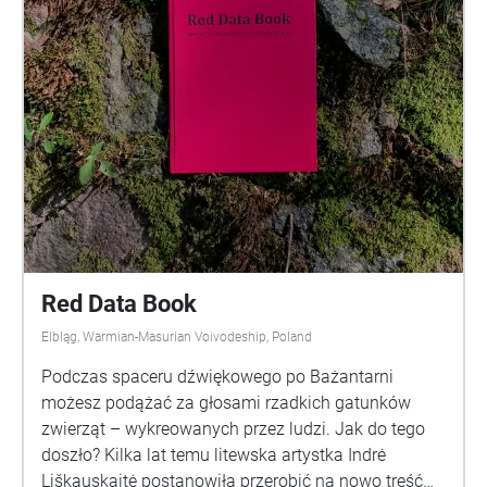
#NextGenerationEU #FunduszeEU
Red Data Book
Elbląg, Warmian-Masurian Voivodeship, Poland
Podczas spaceru dźwiękowego po Bażantarni
możesz podążać za głosami rzadkich gatunków
zwierząt – wykreowanych przez ludzi. Jak do tego
doszło? Kilka lat temu litewska artystka Indrė
Liškauskaitė postanowiła przerobić na nowo treść