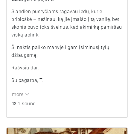
Šiandien pusryčiams ragavau ledų, kurie
pribloškė – nežinau, ką jie įmaišo į tą vanilę, bet
skonis buvo toks švelnus, kad akimirką pamiršau
viską aplink.
Ši naktis paliko manyje ilgam įsiminusį tylų
džiaugsmą.
Rašysiu dar,
Su pagarba, T.
more
1 sound