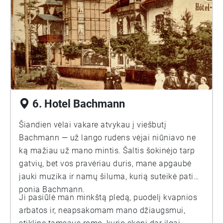
6. Hotel Bachmann
Šiandien vėlai vakare atvykau į viešbutį
Bachmann — už lango rudens vėjai niūniavo ne
ką mažiau už mano mintis. Šaltis šokinėjo tarp
gatvių, bet vos pravėriau duris, mane apgaubė
jauki muzika ir namų šiluma, kurią suteikė pati
ponia Bachmann.
Ji pasiūlė man minkštą pledą, puodelį kvapnios
arbatos ir, neapsakomam mano džiaugsmui,