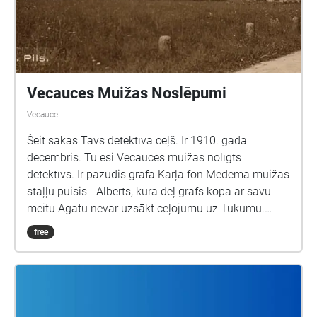
Vecauces Muižas Noslēpumi
Vecauce
Šeit sākas Tavs detektīva ceļš. Ir 1910. gada
decembris. Tu esi Vecauces muižas nolīgts
detektīvs. Ir pazudis grāfa Kārļa fon Mēdema muižas
staļļu puisis - Alberts, kura dēļ grāfs kopā ar savu
meitu Agatu nevar uzsākt ceļojumu uz Tukumu.
Viss, kas līdz šim ir zināms par pazudušo Albertu.
free
Grāfs bija izsludinājis meklēšanu vietējā teritorijā, tai
skaitā arī mežos. Kāds mednieks, medību laikā
atrada zābaku. Liela iespējamība, ka zābaks
piederējis staļļu puisim Albertam. Alberts ir stalta
auguma, gudrs, rudiem matiem. Cik zināms ļoti