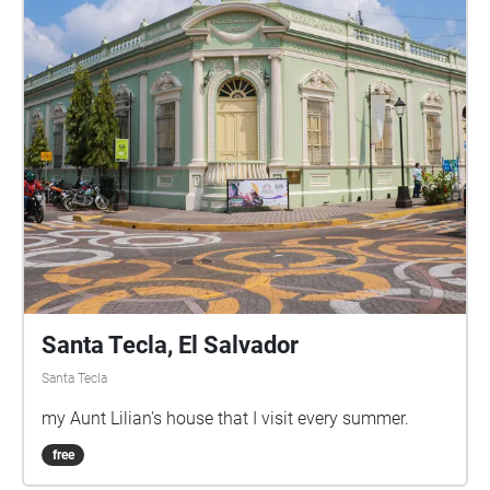
movedizo Ubicación: costado norte de la plaza
Barrios, en medio de los árboles Duración: 3:30
minutos 3\. El momento antes del colapso
Ubicación: esquina de avenida Cuscatlán y 2a calle
oriente Duración: 4:30 minutos 4\. Hacerse un
granito de arroz Ubicación: 2a calle oriente, frente a
las gradas de Catedral Duración: 3:20 minutos 5\. La
plaza vacía Ubicación: esquina 2a avenida sur y 2a
calle oriente Duración: 4:05 minutos
Santa Tecla, El Salvador
Santa Tecla
my Aunt Lilian's house that I visit every summer.
free