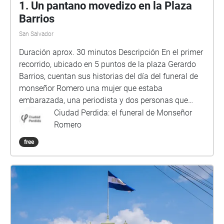
1. Un pantano movedizo en la Plaza
Barrios
San Salvador
Duración aprox. 30 minutos Descripción En el primer
recorrido, ubicado en 5 puntos de la plaza Gerardo
Barrios, cuentan sus historias del día del funeral de
monseñor Romero una mujer que estaba
embarazada, una periodista y dos personas que
conocieron de forma personal al arzobispo de San
Ciudad Perdida: el funeral de Monseñor
Salvador. Además de sus recuerdos de ese día,
Romero
Meybel Molina de García, Francisco Manzanares,
free
Yolanda Rodríguez de Gutiérrez y el padre Jon
Sobrino, explican el significado de la figura de Mons.
Romero y la importancia de sus homilías en la
víspera del conflicto armado. Ubicación, orden y
duración de puntos de audio: 1\. La casa de Mons.
Romero Ubicación: esquina 4a calle oriente y 2a
avenida sur Duración: 5:02 min 2\. Un pantano