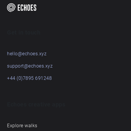
Get in touch
hello@echoes.xyz
support@echoes.xyz
+44 (0)7895 691248
Echoes creative apps
Explore walks