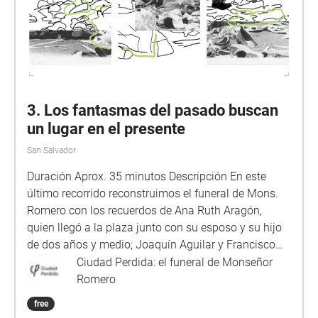
3. Los fantasmas del pasado buscan
un lugar en el presente
San Salvador
Duración Aprox. 35 minutos Descripción En este
último recorrido reconstruimos el funeral de Mons.
Romero con los recuerdos de Ana Ruth Aragón,
quien llegó a la plaza junto con su esposo y su hijo
de dos años y medio; Joaquín Aguilar y Francisco
Altschul, quienes marcharon como parte del
Ciudad Perdida: el funeral de Monseñor
Movimiento Independiente de Profesionales y
Romero
Técnicos de El Salvador; y Xenia Pereira, quien viajó
free
a la plaza como parte del grupo de jóvenes de su