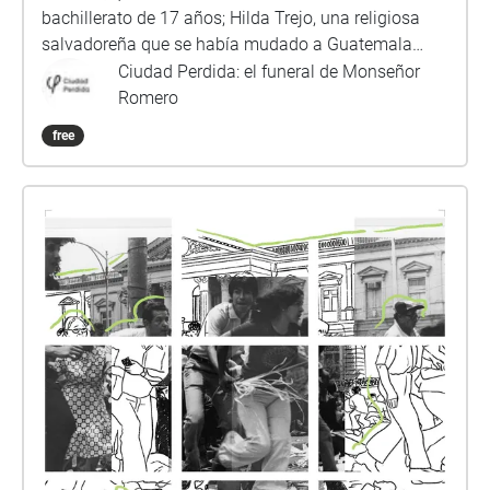
bachillerato de 17 años; Hilda Trejo, una religiosa
salvadoreña que se había mudado a Guatemala
debido a la persecución de personas religiosas; y
Ciudad Perdida: el funeral de Monseñor
Carmen Barrera, quien llegó junto con su esposo y
Romero
su mamá a rendirle tributo al arzobispo asesinado.
free
Además, explican por qué se sentían identificadas
con Romero y la “opción preferencial por los pobres”.
Orden y ubicación de puntos de audio 1\. Mons.
Romero caminaba en un jardín Ubicación: plaza
Francisco Morazán, frente al Teatro Nacional
Duración: minutos 2\. El féretro llega en procesión
Ubicación: esquina avenida Cuscatlán y 2a calle
oriente, frente a Catedral Duración: 05:48 minutos 3\.
El momento cuando el tiempo paró Ubicación: 2a
calle oriente, a un costado de la entrada de Catedral
de San Salvador Duración: 5:26 minutos 4\. El
poema Ubicación: centro de plaza Gerardo Barrios,
junto a la estatua Duración: 5:07 minutos