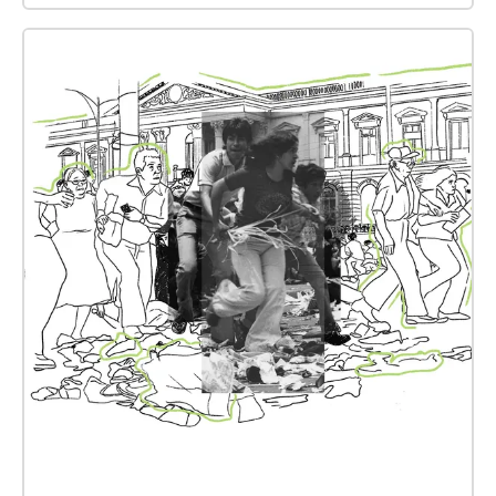
parroquia. La narradora, hija de Joaquín, y la hija de
Xenia, reflexionan sobre cómo ese pasado ha
marcado sus presentes. Ubicación y duración de
puntos de audio 1\. Una muerte anunciada
Ubicación: al centro de la plaza, a un costado de la
2a avenida sur Duración: 5:46 minutos 2.Todo
mundo vino por su lado Ubicación: esquina de la
avenida Cuscatlán y la 2a calle oriente, frente a
Catedral Duración: 5:38 minutos 3\. Un parteaguas
en la historia Ubicación: plaza Barrios, frente a
entrada de Catedral, sobre 2a calle oriente Duración:
06:09 minutos 4\. Confundidos para siempre
Ubicación: plaza Barrios, frente a la entrada del
Palacio Nacional, sobre ave. Cuscatlán Duración:
07:05 minutos