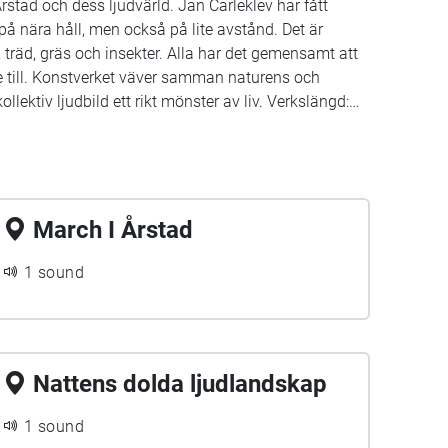
Årstad och dess ljudvärld. Jan Carleklev har fått
n på nära håll, men också på lite avstånd. Det är
 träd, gräs och insekter. Alla har det gemensamt att
de till. Konstverket väver samman naturens och
ektiv ljudbild ett rikt mönster av liv. Verkslängd:
March I Årstad
1 sound
Nattens dolda ljudlandskap
1 sound