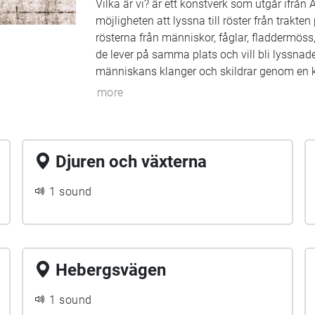
Vilka är vi? är ett konstverk som utgår ifrån 
möjligheten att lyssna till röster från trakte
rösterna från människor, fåglar, fladdermöss,
de lever på samma plats och vill bli lyssna
människans klanger och skildrar genom en koll
cirka 15 minuter
more
Djuren och växterna
1 sound
Hebergsvägen
1 sound