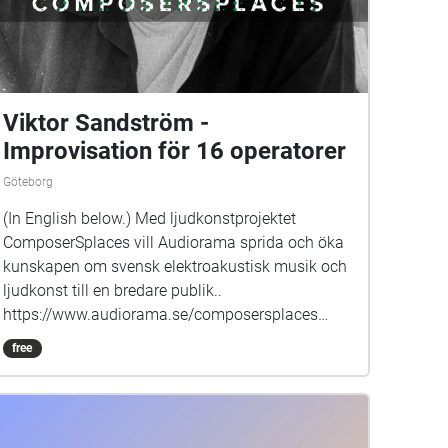
Viktor Sandström -
Improvisation för 16 operatorer
Göteborg
(In English below.) Med ljudkonstprojektet
ComposerSplaces vill Audiorama sprida och öka
kunskapen om svensk elektroakustisk musik och
ljudkonst till en bredare publik..
https://www.audiorama.se/composersplaces
Improvisation för 16 operatorer (2019) är ett verk
free
som togs fram i Kungliga Musikhögskolans
konsertlokal Klangkupolen. I sitt originalformat är
det ett stycke i 12 stämmor, utspridda över
diskreta högtalare. Versionen som presenteras