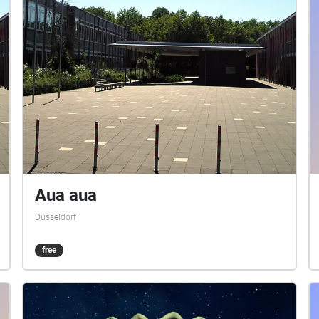
Aua aua
Düsseldorf
free