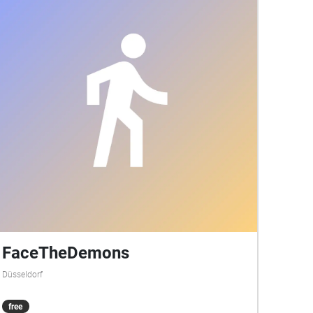
FaceTheDemons
Düsseldorf
free