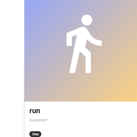
run
Düsseldorf
free