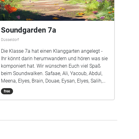
Soundgarden 7a
Düsseldorf
Die Klasse 7a hat einen Klanggarten angelegt -
Ihr könnt darin herumwandern und hören was sie
komponiert hat. Wir wünschen Euch viel Spaß
beim Soundwalken. Safaae, Ali, Yacoub, Abdul,
Meena, Elyes, Brain, Douae, Eysan, Elyes, Salih,
Louis, Cindy, Kaan, Amy, Illia, Belinay, Danylo,
free
Erblin, Ivan und Frau Jünemann