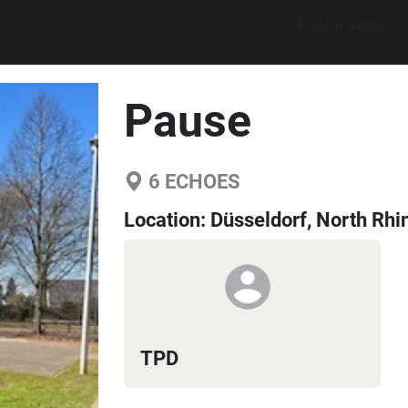
Explore walks
Pause
6
ECHOES
Location:
Düsseldorf, North Rh
TPD