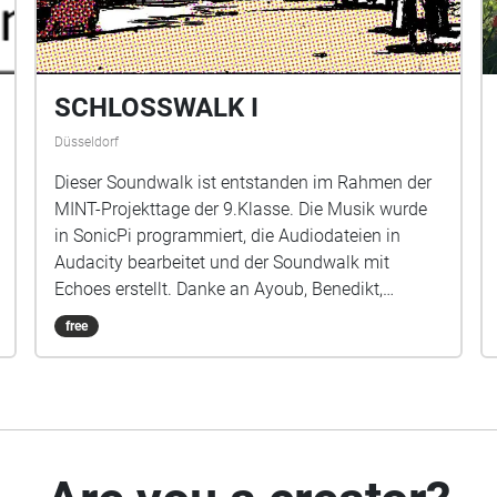
SCHLOSSWALK I
Düsseldorf
Dieser Soundwalk ist entstanden im Rahmen der
MINT-Projekttage der 9.Klasse. Die Musik wurde
in SonicPi programmiert, die Audiodateien in
Audacity bearbeitet und der Soundwalk mit
Echoes erstellt. Danke an Ayoub, Benedikt,
Ekaterini, Emilia, Ilias, Julia, Leandra, Lia, Merle,
free
Mischa, Mohamed, Peyman und Younes.