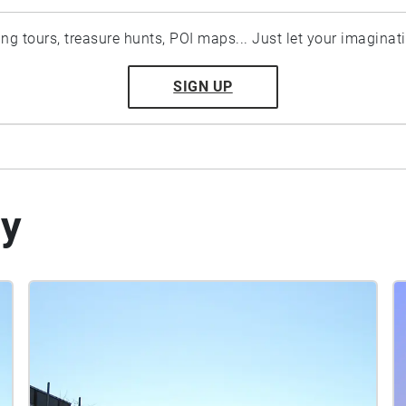
ting tours, treasure hunts, POI maps... Just let your imaginat
SIGN UP
by