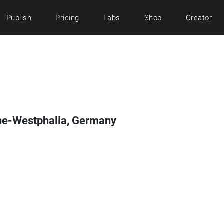
Publish
Pricing
Labs
Shop
Creator
ine-Westphalia, Germany