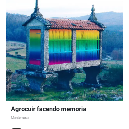
north east coast of Scotland, and radio excerpts,
whilst the final track contains additional
instrumentation.
Agrocuir facendo memoria
Monterroso