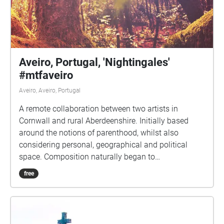
Aveiro, Portugal, 'Nightingales'
#mtfaveiro
Aveiro, Aveiro, Portugal
A remote collaboration between two artists in
Cornwall and rural Aberdeenshire. Initially based
around the notions of parenthood, whilst also
considering personal, geographical and political
space. Composition naturally began to
accommodate responses to the pandemic as the
free
album was written during the COVID19 lockdown of
2020. The first five tracks use only the voice and
audio production techniques, field recordings, an
impulse response harvested from a cave on the