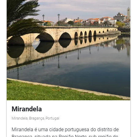
desde la Praça da Batalha, descubrirás: Praça da
Batalha Café Majestic Capela das Almas Mercado
do Bolhão Estação São Bento Avenida dos Aliados
Livraria Lello Praça de Carlos Alberto Praça de
Gomes Teixeira Torre dos Clérigos Miradouro da
Vitória
Mirandela
Mirandela, Bragança, Portugal
Mirandela é uma cidade portuguesa do distrito de
Bragança, situada na Região Norte, sub-região de