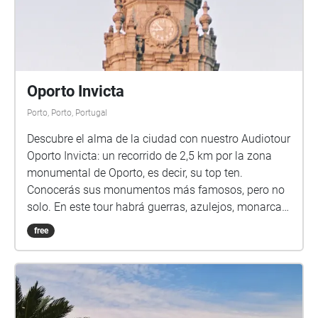
Oporto Invicta
Porto, Porto, Portugal
Descubre el alma de la ciudad con nuestro Audiotour
Oporto Invicta: un recorrido de 2,5 km por la zona
monumental de Oporto, es decir, su top ten.
Conocerás sus monumentos más famosos, pero no
solo. En este tour habrá guerras, azulejos, monarcas
republicanos, traiciones, puertas invisibles, lujo y
free
decadencia, viajes a lo desconocido, dulces y vinos…
Terminarás el tour no solo conociendo la historia
más importante y singular de Porto, sino pidiendo
como un portugués en cualquier bar, palabra de
guía. Y diciendo, ¡OH! ¡Porto!, claro está. Saliendo