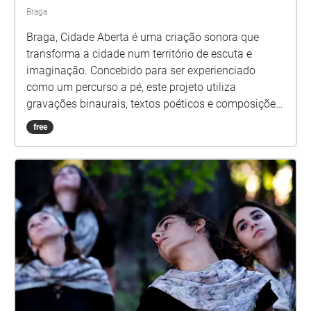
Braga
Braga, Cidade Aberta é uma criação sonora que
transforma a cidade num território de escuta e
imaginação. Concebido para ser experienciado
como um percurso a pé, este projeto utiliza
gravações binaurais, textos poéticos e composições
sonoras construídas a partir da própria matéria do
free
espaço urbano. Ao caminhar, o participante entra
numa escuta hiper-realista, em que o ambiente
parece responder aos seus movimentos, criando
uma sobreposição entre a cidade real e a cidade
imaginada. Neste convite à escuta, o real e o
imaginário fundem-se, e a cidade revela-se como um
lugar aberto ao inesperado. Equipa Direção Artística
e Composição: Raquel Castro Guião e Composição:
Daniel Jonas Captação de Som e Composição:
Cláudia Martinho Percussão e Composição: Gustavo
Costa Grande Prémio de Literatura dst