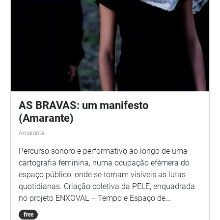
https://gpliteratura.dstgroup.pt/braga-cidade-aberta-
claudia-martinho-daniel-jonas-gustavo-costa-e-
raquel-castro/
AS BRAVAS: um manifesto
(Amarante)
Amarante
Percurso sonoro e performativo ao longo de uma
cartografia feminina, numa ocupação efémera do
espaço público, onde se tornam visíveis as lutas
quotidianas. Criação coletiva da PELE, enquadrada
no projeto ENXOVAL – Tempo e Espaço de
Resistência, que desde 2019 explora as temáticas
free