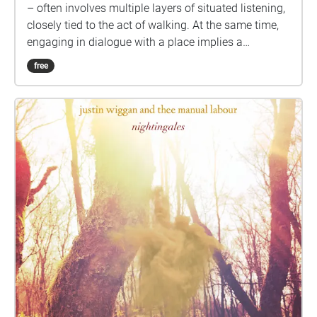
– often involves multiple layers of situated listening,
closely tied to the act of walking. At the same time,
engaging in dialogue with a place implies a
collective process of belonging, shaped by different
free
forms of perception. This sonic exercise invites
listeners to share perspectives on walking: from the
presentation of a generative sound piece based on
the city’s recordings to the creation of perceptual
mappings on-site, also featuring practices of
recording sound memories within the landscape –
recognising ourselves not as builders, but as
dwellers, in motion. Tomás Quintais The public
presentation of this project will take place as part of
Reencontros de Música Contemporânea, on the
morning of the 24th May 2025. The meeting is
scheduled for 11:00 am, at Praça Joaquim Melo
Freitas. The author suggests that the ‘walkers’ bring
a pencil and notepad.