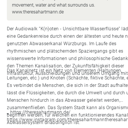
movement, water and what surrounds us.
www.theresahartmann.de
Der Audiowalk “K(n)oten - Unsichtbare Wasserflüsse” läd
eine Gedankenreise durch einen der ältesten und heute 
genutzten Abwasserkanal Würzburgs. Im Laufe des
rhythmischen und plätschernden Spaziergangs gibt es
wissenswerte Informationen und philosophische Gedank
den Themen Kanalisation, der Zukunftsfähigkeit dieser
Das Kanalnetz ist ein Netz von Elementen (Haltungen,
Infrastruktur, Ausscheidungen und unserem Umgang mit
Leitungen, etc.) und Knoten (Schächte, fiktive Schächte, e
Es verbindet die Menschen, die sich in der Stadt aufhalt
lässt die Flüssigkeiten, die durch die Umwelt und durch 
Menschen hindurch in das Abwasser geleitet werden,
zusammenfließen. Das System Stadt kann als Organism
_
https://theresahartmann.de/
begriffen werden, für welchen ein funktionierendes Kana
https://www.instagram.com/theresahartmanntheresaha
Abwassersystem unabdinglich ist.
_