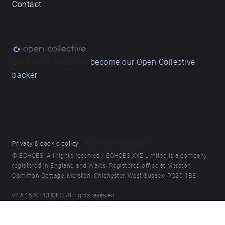
Contact
Love what we do? ➔
become our Open Collective
backer
Privacy & cookie policy
/ Terms and conditions
© ECHOES. All rights reserved / ECHOES.XYZ Limited is a company
registered in England and Wales, Registered office at Merston
Common Cottage, Merston, Chichester, West Sussex, PO20 1BE
v
2.5.15
© ECHOES. All rights reserved.