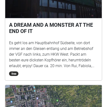
Frankfurt am Main und vom Hessischen Ministerium
für Wissenschaft und Forschung, Kunst und Kultur.
Recherche wurde gefördert mit Mitteln des Fonds
Darstellende Künste aus Mitteln der Beauftragten der
A DREAM AND A MONSTER AT THE
Bundesregierung für Kultur und Medien.
END OF IT
Es geht los am Hauptbahnhof Südseite, von dort
immer an den Gleisen entlang und am Betriebshof
der VGF nach links, zum HKW West. Packt am
besten eure dicksten Kopfhörer ein, herumtrödeln
erlaubt, enjoy! Dauer ca. 20 min. Von Rui, Fabiola,
Marleen und Lukas
free