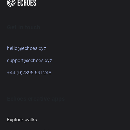
Get in touch
hello@echoes.xyz
support@echoes.xyz
+44 (0)7895 691248
Echoes creative apps
Explore walks