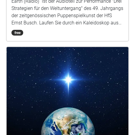
Earth (Radio)“ ist der Audioteil zur Performance "Drei
Strategien für den Weltuntergang" des 49. Jahrgangs
der zeitgenössischen Puppenspielkunst der HfS
Ernst Busch. Laufen Sie durch ein Kaleidoskop aus
Stimmen und Sounds. Exitterra, Wilde Hilde und
free
Landeteam Erde sind drei Zugänge zur Frage: Was
gibt uns Angesicht all der vielen Bedrohungen, noch
Halt gibt. Vielleicht sehen wir uns ja schon bald auf
dem Mars? Die Performance fand am 27.5.2025 an
diesem Ort statt.