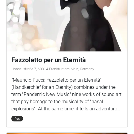
Fazzoletto per un Eternità
Honsellstraße 7, 60314 Frankfurt am Main, Germany
"Mauricio Pucci: Fazzoletto per un Eternità"
(Handkerchief for an Eternity) combines under the
term "Pandemic New Music" nine works of sound art
that pay homage to the musicality of "nasal
explosions". At the same time, it tells an adventurous
biography that transcends national and gender
free
boundaries, whose obsessive protagonist does not
shy away from passing on infected handkerchiefs in