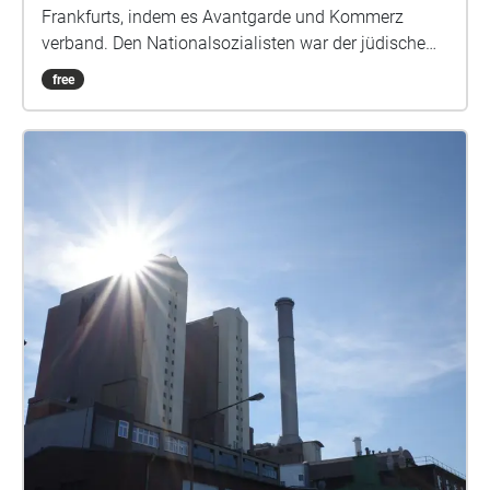
Frankfurts, indem es Avantgarde und Kommerz
verband. Den Nationalsozialisten war der jüdische
Intendant Hellmer ein Dorn im Auge. Lange trotzte
free
das erfolgreiche Theater allen Versuchen, es in den
Ruin zu treiben. Doch am Ende wurde Hellmer
vertrieben und sein Theater von den städtischen
Bühnen übernommen. Der Audiowalk erzählt die
Geschichte eines mutigen Theatermachers in
Frankfurt und fragt nach der Bedrohung von
kulturellen und jüdischen Orten in unserer Zeit.
Audiowalk in 2 Teilen. Im Frankfurt Westend und in
der Innenstadt Frankfurt am Main. VON & MIT
Sprecher\*innen: Cornelia Niemann, Verena Specht-
Ronique / Sound & Komposition: Louisa Beck, / Text,
Künstl. Ltg.: Jan Deck und Katja Kämmerer /
Dramaturgie Ongoing 2021: Marie Schwesinger O-
TÖNE Marc Grünbaum, Birgit Peter
https://www.profikollektion.de/projekt/ongoing/
Ongoing wurde gefördert vom Kulturamt der Stadt