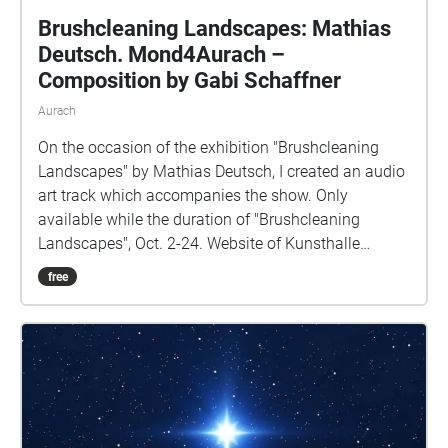
Brushcleaning Landscapes: Mathias
Deutsch. Mond4Aurach –
Composition by Gabi Schaffner
Aurach
On the occasion of the exhibition "Brushcleaning
Landscapes" by Mathias Deutsch, I created an audio
art track which accompanies the show. Only
available while the duration of "Brushcleaning
Landscapes", Oct. 2-24. Website of Kunsthalle
Hilsbach (for further details): https://www.hilsbach-
free
kunst-kultur.de/pages/kontakt.php Info DE: Info EN:
In a fragmented universe, under a patched-up sky,
owls fly with typewriters, satellites and fallen star’s
vomit. Seeds drop into glasses and bees are chased
with smoke. Honey drips from staircase railings.
Pianos may help but must not. Fieldrecordings and
sounds by: Sarah Washington (Analogue Birds,