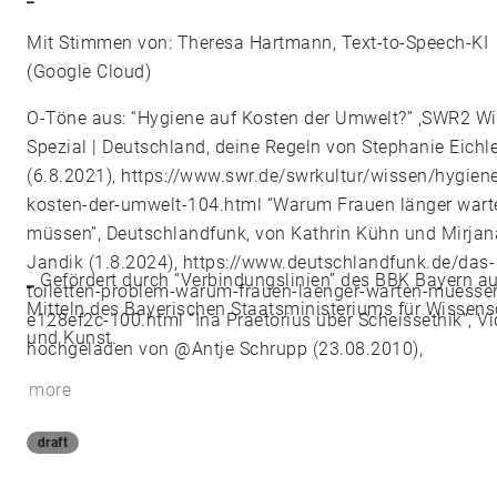
Mit Stimmen von: Theresa Hartmann, Text-to-Speech-KI
(Google Cloud)
O-Töne aus: “Hygiene auf Kosten der Umwelt?” ,SWR2 Wi
Spezial | Deutschland, deine Regeln von Stephanie Eichle
(6.8.2021),
https://www.swr.de/swrkultur/wissen/hygiene
kosten-der-umwelt-104.html
“Warum Frauen länger wart
müssen”, Deutschlandfunk, von Kathrin Kühn und Mirjan
Jandik (1.8.2024),
https://www.deutschlandfunk.de/das-
_
Gefördert durch “Verbindungslinien” des BBK Bayern a
toiletten-problem-warum-frauen-laenger-warten-muessen
Mitteln des Bayerischen Staatsministeriums für Wissens
e128ef2c-100.html
“Ina Praetorius über Scheissethik”, V
und Kunst.
hochgeladen von @Antje Schrupp (23.08.2010),
https://www.youtube.com/watch?
more
v=uKcN6O_4Skw&list=PLpr8ZnsJfRyw-
ERfXW1NU7ySBx3doWTcg&index=8
“Michaela Moser üb
draft
Scheiße und Bedürftigkeit, Video hochgeladen von @Ant
Schrupp (25.08.2010),
https://www.youtube.com/watch?