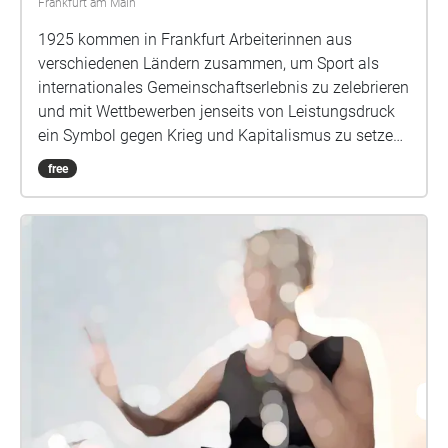
Frankfurt am Main
1925 kommen in Frankfurt Arbeiterinnen aus
verschiedenen Ländern zusammen, um Sport als
internationales Gemeinschaftserlebnis zu zelebrieren
und mit Wettbewerben jenseits von Leistungsdruck
ein Symbol gegen Krieg und Kapitalismus zu setzen.
Die Olympiade ist der Höhepunkt einer Bewegung,
free
die Arbeiterinnen und ihre Körper aus dem
gleichförmigen Takt monotoner Arbeit holt. Dazu
gehören neben Sport auch Kulturveranstaltungen,
Hygiene, Nacktkultur und Naturerlebnis. In der
Hoffnung auf eine bessere Welt verbinden sich
politische Schulung und körperliches Training. An
historischen Frankfurter Orten sind Audioarbeiten zu
Arbeiterinnensport und zur Arbeiterinnen-Olympiade
von 1925 eingerichtet.