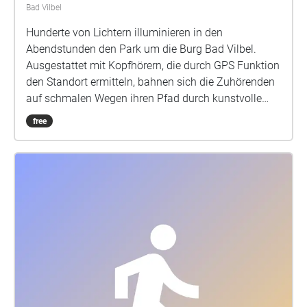
Bad Vilbel
Hunderte von Lichtern illuminieren in den
Abendstunden den Park um die Burg Bad Vilbel.
Ausgestattet mit Kopfhörern, die durch GPS Funktion
den Standort ermitteln, bahnen sich die Zuhörenden
auf schmalen Wegen ihren Pfad durch kunstvolle
Licht- und Klanginstallationen. Kein Weg ist gleich,
free
Stimmen wandern, werden leiser und lauter und
führen zu Orten, die ein Anderer nie erfahren wird.
Sound, Licht, Text und Umgebung verschmelzen zu
einer Bühne, auf der die Zuhörenden zu
Komponist:innen ihres eigenen Abends werden.
Regie: Milena Wichert Technische Leitung: Patrick
Kerner Sounddesign: Louisa Beck Dramaturgie:
Angelika Zwack Produktionsassistenz: Maren Burger
Technische Mitarbeit: HELLA LUX; Lenja Busch und
Rupert Jaud (Kollektiv) Sprecher:innen: Laura
Lippmann, Simone Müller, Henning Mittwollen,