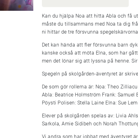
Kan du hjälpa Noa att hitta Abla och få u
måste du tillsammans med Noa ta dig från
ni hittar de tre försvunna spegelskärvor
Det kan hända att fler försvunna barn dy
kanske också att möta Elna, som har gått i
men det lönar sig att lyssna på henne. Si
Spegeln på skolgården-äventyret är skriv
De som gör rollerna är: Noa: Theo Zilliac
Abla: Beatrice Holmström Frank: Samuel 
Pöysti Polisen: Stella Laine Elna: Sue Le
Elever på skolgården spelas av: Livia Ahl
Sarkola, Amie Sidibeh och Norah Thottun
Vi andra som har jobbat med äventyret är: