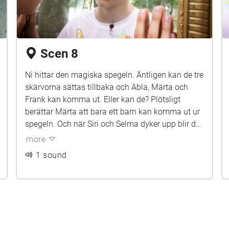
Scen 8
Ni hittar den magiska spegeln. Äntligen kan de tre
skärvorna sättas tillbaka och Abla, Märta och
Frank kan komma ut. Eller kan de? Plötsligt
berättar Märta att bara ett barn kan komma ut ur
spegeln. Och när Siri och Selma dyker upp blir det
riktigt farligt. Ska också Noa hamna i
more
spegelvärlden?
1 sound