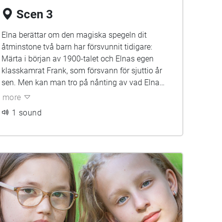
Scen 3
Elna berättar om den magiska spegeln dit
åtminstone två barn har försvunnit tidigare:
Märta i början av 1900-talet och Elnas egen
klasskamrat Frank, som försvann för sjuttio år
sen. Men kan man tro på nånting av vad Elna
säger?
more
1 sound