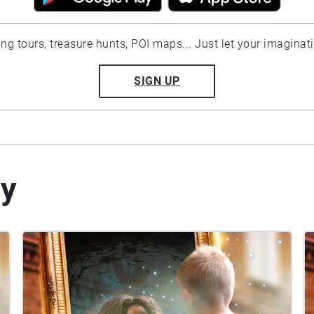
ting tours, treasure hunts, POI maps... Just let your imaginat
SIGN UP
by