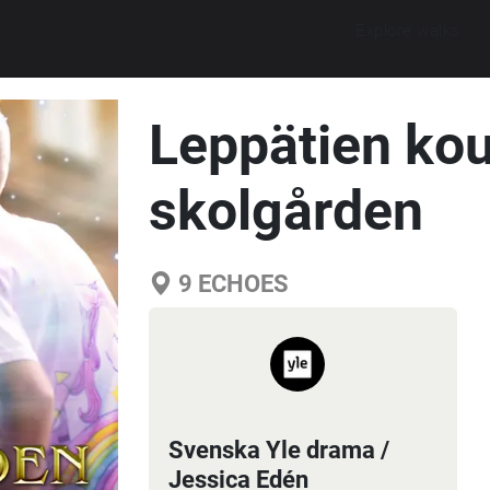
Explore walks
Leppätien kou
skolgården
9
ECHOES
Svenska Yle drama /
Jessica Edén