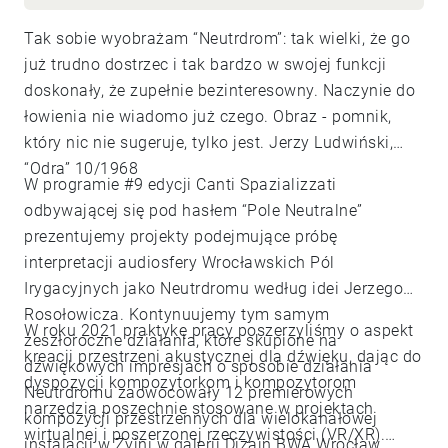
Tak sobie wyobrażam “Neutrdrom”: tak wielki, że go
już trudno dostrzec i tak bardzo w swojej funkcji
doskonały, że zupełnie bezinteresowny. Naczynie do
łowienia nie wiadomo już czego. Obraz - pomnik,
który nic nie sugeruje, tylko jest. Jerzy Ludwiński,
“Odra” 10/1968
W programie #9 edycji Canti Spazializzati
odbywającej się pod hasłem “Pole Neutralne”
prezentujemy projekty podejmujące próbę
interpretacji audiosfery Wrocławskich Pól
Irygacyjnych jako Neutrdromu według idei Jerzego
Rosołowicza. Kontynuujemy tym samym
W roku 2021 praktykę pracy poszerzyliśmy o aspekt
zeszłoroczne działania, które skupione na
kreacji przestrzeni akustycznej dla dźwięku, dając do
dźwiękowych impresjach o sposobie działania
dyspozycji kompozytorkom i kompozytorom
Neutrdromu zaowocowały 12 premierowych
narzędzią poszechnie stosowane w projektach
kompozycji przestrzennych dla wielokanałowej
wirtualnej i poszerzonej rzeczywistości (VR/XR).
instalacji w Żyjni w galerii Dizajn BWA Wrocław