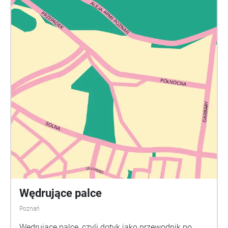
Wędrujące palce
Poznań
Wędrujące palce, czyli dotyk jako przewodnik po