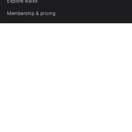
Explore walks
Membership & pricing
Creator Log in/Sign up
Echoes labs
Case studies
About us
Journal