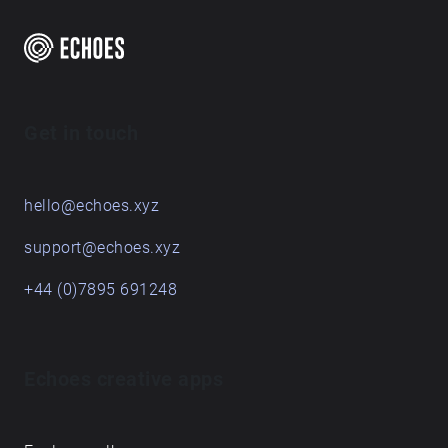
Polsce. Montaż dźwięku: Katarzyna Gawlik Lektorki:
Aleksandra Rajska, Magdalena Przybylska
Get in touch
hello@echoes.xyz
support@echoes.xyz
+44 (0)7895 691248
Echoes creative apps