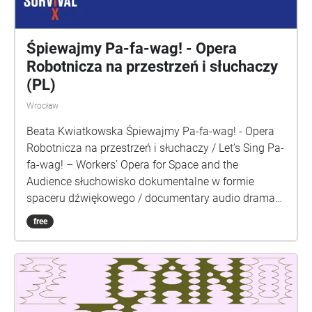
Śpiewajmy Pa-fa-wag! - Opera
Robotnicza na przestrzeń i słuchaczy
(PL)
Wrocław
Beata Kwiatkowska Śpiewajmy Pa-fa-wag! - Opera
Robotnicza na przestrzeń i słuchaczy / Let’s Sing Pa-
fa-wag! – Workers’ Opera for Space and the
Audience słuchowisko dokumentalne w formie
spaceru dźwiękowego / documentary audio drama
in the form of an soundwalk, 2021 PL: Opera
free
Robotnicza jest mniej znanym wyrywkiem w historii
fabryki PaFaWag, przykładem “sztuki dla robotnika”.
Autor koncepcji Stanisław Drabik, opowiadał:
"zorganizuję pierwszą w kraju Operę Robotniczą w
oparciu o związki zawodowe, z własnym chórem,