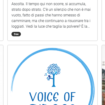
Ascolta. Il tempo qui non scorre, si accumula,
strato dopo strato. C’è un silenzio che non è mai
vuoto, fatto di passi che hanno smesso di
camminare, ma che continuano a risuonare tra i
loggiati. Vedi la luce che taglia la polvere? È la
stessa luce che ieri, un secolo fa, accarezzava la
free
tela di qualcun altro. I muri respirano il pigmento,
trattenendo il fiato tra un colpo di scalpello e un
sospiro di delusione. C’è una memoria
nell’intonaco, un’eco di sguardi che hanno
cercato la bellezza nel buio. Non cercare una
forma definita. Lasciati abitare dallo spazio.
Siamo frammenti di un’opera d’arte perennemente
incompiuta. Ascolta il vuoto. Sfiora l'ombra. Cosa
resta, quando tutti se ne vanno, se non il battito
invisibile di questo luogo?