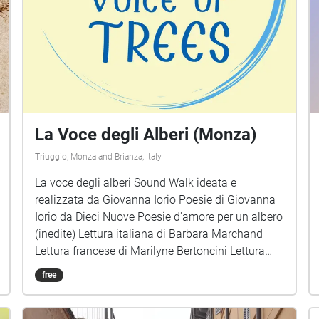
La Voce degli Alberi (Monza)
Triuggio, Monza and Brianza, Italy
La voce degli alberi Sound Walk ideata e
realizzata da Giovanna Iorio Poesie di Giovanna
Iorio da Dieci Nuove Poesie d'amore per un albero
(inedite) Lettura italiana di Barbara Marchand
Lettura francese di Marilyne Bertoncini Lettura
inglese di Charlotte Chadwick-Jones Musica e
free
montaggio di Lucio Lazzaruolo (Notturno
Concertante) Immagini di copertina: Voice