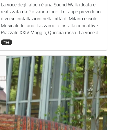
La voce degli alberi è una Sound Walk ideata e
realizzata da Giovanna Iorio. Le tappe prevedono
diverse installazioni nella città di Milano e isole
Musicali di Lucio Lazzaruolo Installazioni attive:
Piazzale XXIV Maggio, Quercia rossa- La voce di
Alda Merini per l'albero più vecchio di Milano
free
Giardini di Via Palestro: La Voce delle Donne a
cura di Giovanna Iorio e Anna Maria Gallo Isole
musicali di Notturno Concertante Con le voci di:
Alda Merini Amelia Rosselli Maria Pia Quintavalla
Anna Maria Gallo Dacia Maraini Viviane
Lamarque Frida Khalo Virginia Woolf Giovanna
Iorio Ada Crippa Agnese Coppola Rossana
Bacchella Claudia Cangemi Izabella Teresa
Kostka Laura Barone Lucia Audia Antonetta
Carrabs Margherita Bonfilio Maria Muriero Anna
Maria Lombardi e una intervista a Sime De
Beauvoir del 1967 Giardino della Villa Belgiojoso