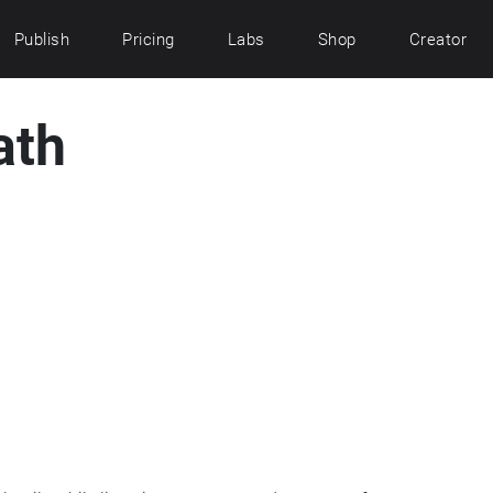
Publish
Pricing
Labs
Shop
Creator
ath