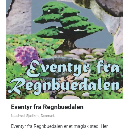
huske ® appen, som downloades fra Appstore og
Googleplay. Du kan også opleve 20 af historierne
som filmfortælling i Jeg kan huske ® Guldborgsund
dokumentar, som kan ses på www.jegkanhuske.dk.
Og i Jeg kan huske ® Guldborgsund e-bog, skabt af
grafisk designer Christina Ann Sydow, kan du læse
de mere end 100 historier, der blev indsamlet på
workshops på skoler og plejecentre i efteråret 2016.
Projektet realiseres i samarbejde med Culthus
Falster, med støtte fra Statens Kunstfonds
Huskunstnerordning og Bobleriet. Læs mere på
www.jegkanhuske.dk
Eventyr fra Regnbuedalen
Næstved, Sjælland, Denmark
Eventyr fra Regnbuedalen er et magisk sted. Her