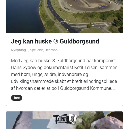
Jeg kan huske ® Guldborgsund
Nykøbing F, Sjælland, Denmark
Med Jeg kan huske ® Guldborgsund har komponist
Hans Sydow og dokumentarist Ketil Teisen, sammen
med børn, unge, ældre, indvandrere og
udviklingshæmmede skabt et bredt erindringsbillede
af hvordan det er at bo i Guldborgsund Kommune.
Jeg kan huske ® Guldborgsund soundwalk starter
free
ved Torvet i Nykøbing Falster og rummer 40 korte
hverdagserindringer, der folder sig ud som et
lydlandkort af fortællinger, mens du går gennem
byen og følger kortet på din smartphone i Jeg kan