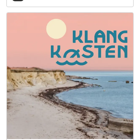
Gedser? Praktiske informationer: Varighed: ca. 90
Minuten Længde: 5 km plus hjemtur Start: Gamle
Togstation Gedser Slut: Gedser Odde / Sydstenen.
Barrierefrihed: Klapvogn- og kørestolsvenlig.
Toiletter: Der er toiletter ved start i Gedser Gamle
Togstation. Transport: Der er ikke offentlig transport
retur fra Gedser Odde. Alder: Anbefales fra 12 år. Pris:
Lydvandring og appen er gratis Bag lydvandringen
og stemmerne står: Tekst og instruktion: Leonie
Pichler Klang: Andreas Oxenvad Knud Romer som
Knud Romer Som Klara mødte du Christina Bech
Som Lichtenstein, naturens stemme mødte du Mette
Benedicte Benzen Som Kafka og kragerne Gerard
Carey Dramaturgi og oversættelse til dansk: Anneline
Köhler Juul Engelsk oversættelse: Sina Birkholz
Grafisk design: Alexandra Fiebig Fotografi: Christina
Kestler Klang og Musik: Ensemble Storstrøm, Ole
Buch, Jakob Kullberg, Rasmus Bauner, Sune
Kaarsberg, Frej Aabenhus, Kasper Ørum, Andreas