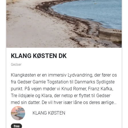
KLANG KØSTEN DK
Gedser
Klangkøsten er en immersiv Lydvandring, der fører os
fra Gedser Gamle Togstation til Danmarks Sydligste
punkt. På vejen møder vi Knud Romer, Franz Kafka,
Tre ildsjæle og Klara, der netop er flyttet til Gedser
med sin datter. De vil hver især låne os deres ærlige,
humoristiske og poetiske blik på Gedser og sammen
KLANG KØSTEN
med os på vandringen udforske spørgsmålet:
Hvorfor er vi, hvor vi er? - Hvorfor er vi - og du - i
free