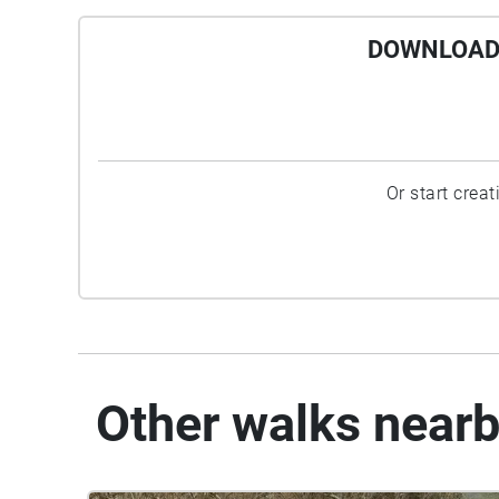
DOWNLOAD 
Or start crea
Other walks near