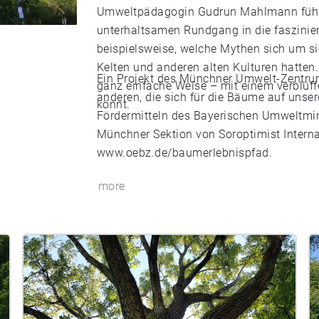
Umweltpädagogin Gudrun Mahlmann führt
unterhaltsamen Rundgang in die faszinier
beispielsweise, welche Mythen sich um s
Kelten und anderen alten Kulturen hatten.
Ein Projekt des Münchner Umwelt-Zentrum
ganz einfache Weise – mit einem verblüff
anderen, die sich für die Bäume auf unser
könnt.
Fördermitteln des Bayerischen Umweltmini
Münchner Sektion von Soroptimist Internat
www.oebz.de/baumerlebnispfad.
more