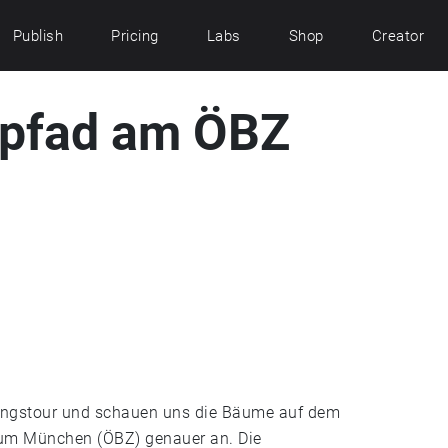
Publish
Pricing
Labs
Shop
Creator
spfad am ÖBZ
ngstour und schauen uns die Bäume auf dem
um München (ÖBZ) genauer an. Die