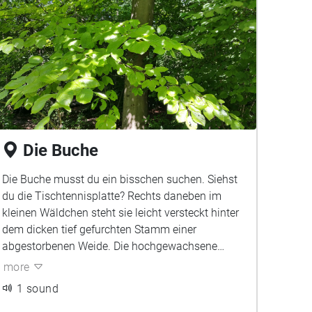
Die Buche
Die Buche musst du ein bisschen suchen. Siehst
du die Tischtennisplatte? Rechts daneben im
kleinen Wäldchen steht sie leicht versteckt hinter
dem dicken tief gefurchten Stamm einer
abgestorbenen Weide. Die hochgewachsene
Buche erkennst du an ihrer glatten, grauen Rinde.
more
1 sound