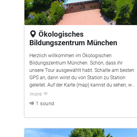
Ökologisches
Bildungszentrum München
Herzlich willkommen im Ökologischen
Bildungszentrum München. Schön, dass ihr
unsere Tour ausgewählt habt. Schalte am besten
GPS an, dann wirst du von Station zu Station
geleitet. Auf der Karte (map) kannst du sehen, wo
du dich befindest und wo die einzelnen Stationen
more
sind. Zu jeder Station gibt es ein Foto. Schau es
1 sound
dir genau an, damit du weißt, um welchen Baum
es gerade geht.