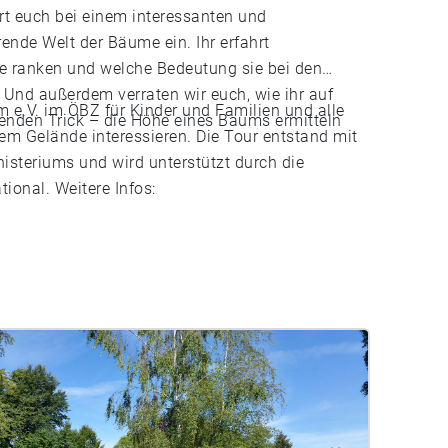
 euch bei einem interessanten und
ende Welt der Bäume ein. Ihr erfahrt
ie ranken und welche Bedeutung sie bei den
 Und außerdem verraten wir euch, wie ihr auf
 e.V. im ÖBZ für Kinder und Familien und alle
enden Trick – die Höhe eines Baums ermitteln
em Gelände interessieren. Die Tour entstand mit
steriums und wird unterstützt durch die
ional. Weitere Infos: