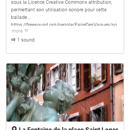
sous la Licence Creative Commons attribution,
permettant son utilisation sonore pour cette
ballade.
https://freesound.org/people/FaireDesVagues/so
more
unds/98937/
https://creativecommons.org/licenses/by/3.0/
1 sound
La Fontaine de la place Saint Leger