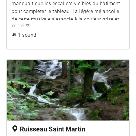
manquait que les escaliers visibles du bâtiment
pour compléter le tableau. La légère mélancolie
de cette musique s'associe à la couleur grise et
more
pourtant lumineuse du béton.
1 sound
Ruisseau Saint Martin