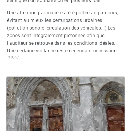
sens que l'on souhaite ou en plusieurs fois.
Une attention particulière a été portée au parcours,
évitant au mieux les perturbations urbaines
(pollution sonore, circulation des véhicules...) Les
zones sont intégralement piétonnes afin que
l'auditeur se retrouve dans les conditions idéales.
Une certaine vigilance reste cependant nécessaire,
more
notamment si la balade se réalise en famille.