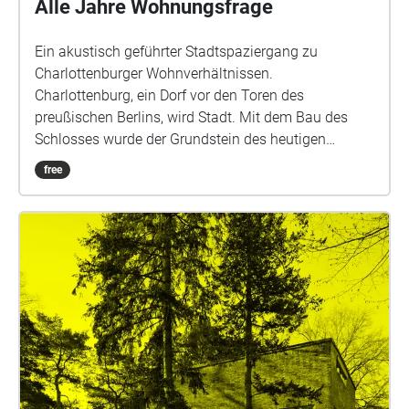
Alle Jahre Wohnungsfrage
Ein akustisch geführter Stadtspaziergang zu
Charlottenburger Wohnverhältnissen.
Charlottenburg, ein Dorf vor den Toren des
preußischen Berlins, wird Stadt. Mit dem Bau des
Schlosses wurde der Grundstein des heutigen
Bezirks Charlottenburg-Wilmersdorf gelegt. Doch war
free
die Entwicklung zur einstigen Villenkolonie im 19.
Jahrhundert nur der erste von vielen weiteren
Schritten eines Verstädterungsprozesses, der bis
heute andauert. Durch die Umbrüche der
vergangenen 150 Jahre und die Entstehung neuer
sozialer Gruppen haben sich die Lebensverhältnisse
der Menschen kontinuierlich verändert. Die
Wohnverhältnisse der verschiedenen
Bevölkerungsgruppen symbolisieren diesen Wandel
in besonderer Weise. Sie spiegeln die
gesellschaftlichen Anforderungen und Bedürfnisse