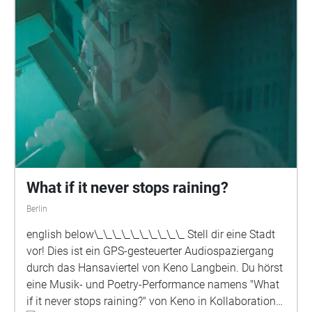
What if it never stops raining?
Berlin
english below\_\_\_\_\_\_\_\_\_\_ Stell dir eine Stadt
vor! Dies ist ein GPS-gesteuerter Audiospaziergang
durch das Hansaviertel von Keno Langbein. Du hörst
eine Musik- und Poetry-Performance namens "What
if it never stops raining?" von Keno in Kollaboration