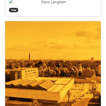
mit Sakré und Gastauftritten von Bindhumalini
Keno Langbein
Narayanaswamy, Mamta Sagar und
free
Ditty.Aufgenommen am 21. November 2024 im
Indian Music Experience Museum in Bangalore,
Indien. Du brauchst dafür die kostenlose Echoes App,
der download dauert nur ein paar Sekunden. Nutze
Kopfhörer für das beste Erlebnis. Öffne die App und
folge der interaktiven Karte. Je nachdem, wo du dich
im Hansaviertel befindest, verändert sich, was du
hörst. Erzähl mir gern, was du erlebt hast! Ich freue
mich über eine Nachricht an:
kenosnews@gmail.com Hier findest du mehr über
mich: https://linktr.ee/kenokeno Imagine a city! This
is a GPS-guided audio walk through the Hansaviertel
district by Keno Langbein. You'll hear a music and
poetry performance called "What if it never stops
raining?" by Keno in collaboration with Sakré,
featuring guest appearances by Bindhumalini
Narayanaswamy, Mamta Sagar, and Ditty. Recorded