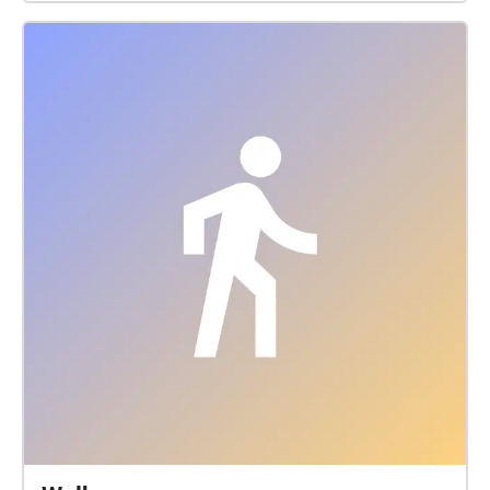
Communities gestaltet und die queere
Geschichtsschreibung der Stadt geprägt haben. So
erzählen sieben Hörbilder von vergessenen
Möglichkeitsräumen und Sehnsuchtsorten – von
Orten queerer Identifikation und Fürsorge, von
Protest, Widerstand und Gleichberechtigung: Von der
ersten Berliner Aidshilfe, in das Archiv des FFBIZ und
in giftgrünem Fummel in die Deutsche Oper; von
wilden Nächten im Lipstick, in die Klappe am
Preußenpark, in den Nur-Für-Frauen-Buchladen Lilith
und zum Berliner Tuntenball im ICC. Image (c) Dieter
Matthes