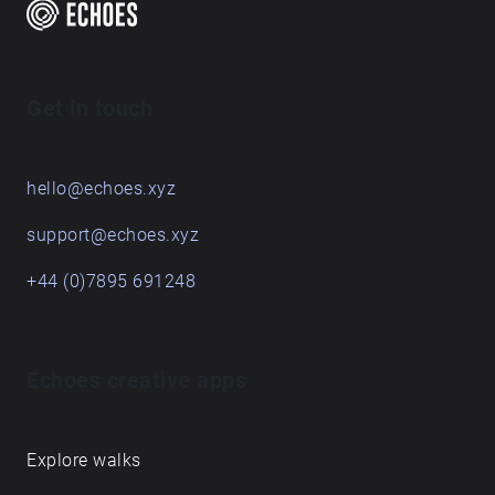
Get in touch
hello@echoes.xyz
support@echoes.xyz
+44 (0)7895 691248
Echoes creative apps
Explore walks