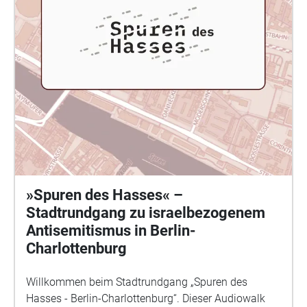
erklärt und gilt auch heute noch als ein
Vorzeigeprojekt der Nachkriegsmoderne. Nicht nur
der Aufbau des kriegszerstörten Hansaviertels war
ein Statement zu den Baumaßnahmen im Ostteil der
Stadt, sondern auch der Bau einzelner Institutionen.
So war auch die von Werner Düttmann gebaute
Akademie der Künste im Hansaviertel eine Antwort,
sogar eine Gegengründung der vier Jahre zuvor
formierten Akademie der Künste der DDR. Als
Institution widmete und widmet sie sich in
vielfältiger Weise der Nachkriegsmoderne und zählt
zu den bedeutendsten interdisziplinären Archiven zur
»Spuren des Hasses« –
Kunst des 20. Jahrhunderts. Düttmann war nicht nur
Stadtrundgang zu israelbezogenem
der Architekt des Gebäudes, sondern von 1971 bis zu
Antisemitismus in Berlin-
seinem Tod der Präsident der Akademie der Künste.
Charlottenburg
Ein akustisch begleiteter Stadtspaziergang von
POLIGONAL Büro für Stadtvermittlung, entstanden
Willkommen beim Stadtrundgang „Spuren des
im Rahmen der Ausstellung Werner Düttmann
Hasses - Berlin-Charlottenburg“. Dieser Audiowalk
Berlin.Bau.Werk des Brücke Museums.