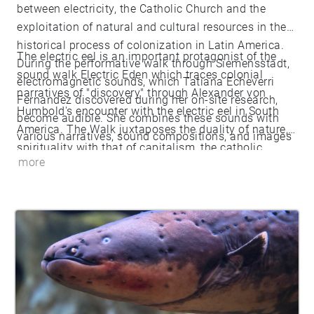
between electricity, the Catholic Church and the
exploitation of natural and cultural resources in the
historical process of colonization in Latin America.
The electric eel is an important protagonist of the
During the performative walk through Siemensstadt,
sound walk Electric Eden which traces colonial
electromagnetic sounds, which Tatiana Echeverri
narratives of "discovery" through Alexander von
Fernandez discovered during her on-site research,
Humbold's encounter with the electric eel in South
become audible. She combines these sounds with
America.⁠ The Walk juxtaposes the duality of nature,
various narratives, sound compositions, and images
spirituality with that of capitalism, the catholic
that have been transformed into sound files by
more
church and sience. Singular and unambiguous
means of data bending.
statements are avoided to allow a mythological and
intuitive experience that maps and questions the
"Electric Eden".⁠ Technical advice: Gustavo Méndez
López