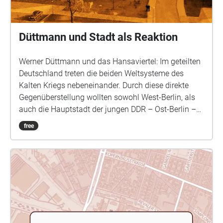
on November 21, 2024, at the Indian Music
Experience Museum in Bangalore, India. You'll need
the free Echoes app; it only takes a few seconds to
Düttmann und Stadt als Reaktion
download. Use headphones for the best experience.
Open the app and follow the interactive map. What
Werner Düttmann und das Hansaviertel: Im geteilten
you hear changes depending on where you are. Feel
Deutschland treten die beiden Weltsysteme des
free to tell me about your experience! I'd love to hear
Kalten Kriegs nebeneinander. Durch diese direkte
it at: kenosnews@gmail.com You can find out more
Gegenüberstellung wollten sowohl West-Berlin, als
about me here: https://linktr.ee/kenokeno
auch die Hauptstadt der jungen DDR – Ost-Berlin –
ihre jeweilige Identität bestimmen. Im Wettstreit der
free
sozialistischen und freiheitlich-demokratischen
Systeme gewinnt der Wiederaufbau eine
hochpolitisierte Qualität. Als in Ost-Berlin mit der
Neubebauung der Stalinallee das Vorzeigeprojekt
des sozialistischen Klassizismus entsteht, antwortet
West-Berlin mit einer internationalen Bauausstellung
im Hansaviertel. Das Viertel am Berliner Tiergarten
wird vom Senat zum Kerngebiet der Interbau ’57