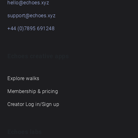
hello@echoes.xyz
support@echoes.xyz
+44 (0)7895 691248
Echoes creative apps
Explore walks
Membership & pricing
Creator Log in/Sign up
Echoes labs