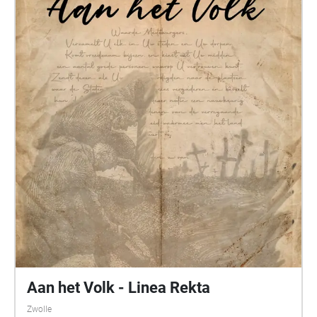
begraafplaatsen en via de elite van weleer naar de
donkerste plekken van de stad. Lukt het jou om
Rhijnvis Feith te redden van zijn eigen graf? Credits
Het graf van Feith Concept, regie & tekst: Jordi Ian
Jonathan Kwakkel Muziek, stem en geluid: Thomas
Bernhard Hengeveld Stem: Marleen Stein Interactief
ontwerp: Joël Vegt Productionele ondersteuning: Eva
Dijksman, Freek van der Heide, Laura van der
Meijden Met dank aan: PeerGrouP V6 1 sept 21:00
Aan het Volk - Linea Rekta
Zwolle