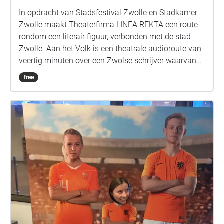
In opdracht van Stadsfestival Zwolle en Stadkamer
Zwolle maakt Theaterfirma LINEA REKTA een route
rondom een literair figuur, verbonden met de stad
Zwolle. Aan het Volk is een theatrale audioroute van
veertig minuten over een Zwolse schrijver waarvan
niet iedereen de naam mag weten. In deze korte
free
thriller beleef je de Zwolse binnenstad van 240 jaar
geleden. Van een ontmoeting op de oude
begraafplaats en het ontsnappen aan Stadswachters
naar het vinden van een uitweg in het holst van de
nacht, alles draait om die ene vraag: is het tijd voor
een nieuw perspectief of bescherm je de bestaande
idealen? Concept & regie: Jordi Ian Jonathan
Kwakkel Compositie en stemacteur: Thomas
Bernhard Hengeveld Interactieontwerp: Joël Vegt