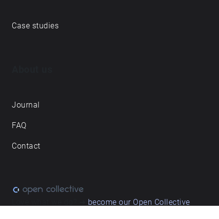
Case studies
About us
Journal
FAQ
Contact
Love what we do? ➔
become our Open Collective
backer