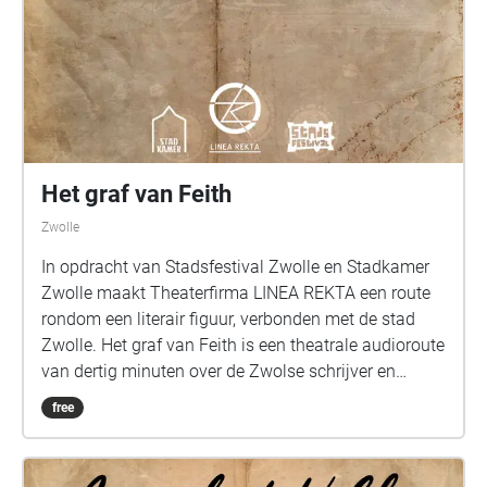
Het graf van Feith
Zwolle
In opdracht van Stadsfestival Zwolle en Stadkamer
Zwolle maakt Theaterfirma LINEA REKTA een route
rondom een literair figuur, verbonden met de stad
Zwolle. Het graf van Feith is een theatrale audioroute
van dertig minuten over de Zwolse schrijver en
burgemeester Rhijnvis Feith. In deze korte thriller
free
waan je je in de Zwolse binnenstad van 1787. Laat je
meenemen langs Zwolse plekken die je nog niet
eerder als dusdanig hebt bekeken, langs oude