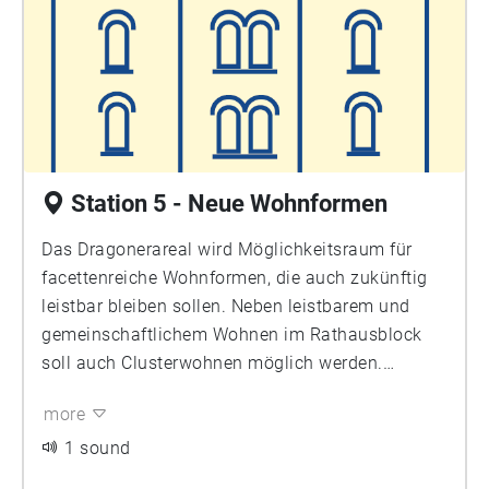
Station 5 - Neue Wohnformen
Das Dragonerareal wird Möglichkeitsraum für
facettenreiche Wohnformen, die auch zukünftig
leistbar bleiben sollen. Neben leistbarem und
gemeinschaftlichem Wohnen im Rathausblock
soll auch Clusterwohnen möglich werden.
Juliane Schonauer von der kommunalen
more
Wohnungsbaugesellschaft Berlin-Mitte (WBM)
berichtet von Zielen, Trends und
1 sound
Herausforderungen für das zukünftige Wohnen