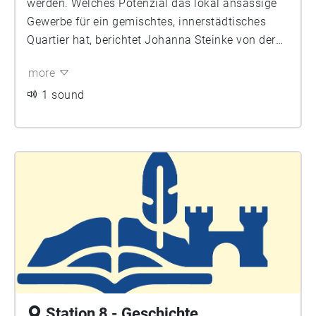
werden. Welches Potenzial das lokal ansässige
Gewerbe für ein gemischtes, innerstädtisches
Quartier hat, berichtet Johanna Steinke von der
Berliner Immobilienmanagement GmbH, der BIM.
more
"Gemeinwohlorientiert und kooperativ" beschreibt
eine Zielmarke des Modellprojekts- was bedeutet
1 sound
das für die Gewerbeentwicklung?
Station 8 - Geschichte