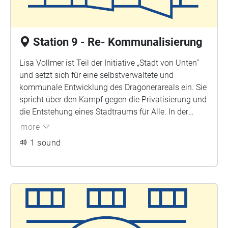
Station 9 - Re- Kommunalisierung
Lisa Vollmer ist Teil der Initiative „Stadt von Unten”
und setzt sich für eine selbstverwaltete und
kommunale Entwicklung des Dragonerareals ein. Sie
spricht über den Kampf gegen die Privatisierung und
die Entstehung eines Stadtraums für Alle. In der
Plangarage setzt sich die Initiative “Stadt von unten”
more
für eine selbstverwaltete Stadtentwicklung ein. Die
1 sound
Initiative gründete sich 2014 und war eine der
treibenden Kräfte, als es darum ging, die
Privatisierung des Geländes zu verhindern. Ihr
Wunsch ist ein Quartier, das möglichst viel
gestaltbaren Stadtraum und gemeinschaftlich
nutzbare Flächen erhält und zugleich wirklich
bezahlbare Wohn- und Arbeitsflächen schafft.