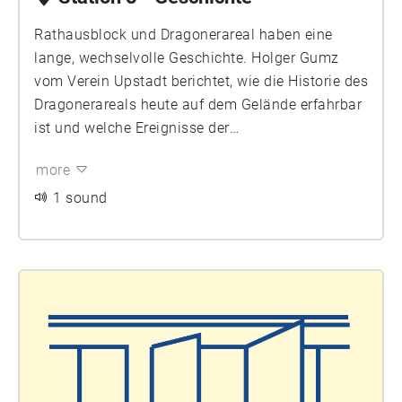
Rathausblock und Dragonerareal haben eine
lange, wechselvolle Geschichte. Holger Gumz
vom Verein Upstadt berichtet, wie die Historie des
Dragonerareals heute auf dem Gelände erfahrbar
ist und welche Ereignisse der
Demokratiegeschichte hier erlebbar gemacht
more
werden sollen. Er und seine Mitstreitenden haben
dabei keinen reinen Erinnerungsort oder die
1 sound
Aufstellung von Gedenkplaketten im Sinn,
sondern wollen einen aktiven Geschichts- und
Lernort schaffen. Zentral ist dabei das Gedenken
an den Januaraufstand und die Revolution 1919.