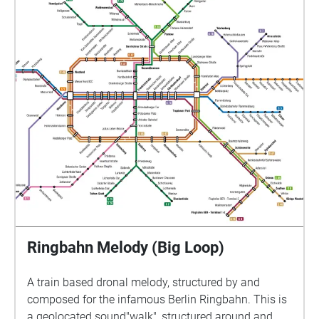
routines. How can we imbue mundane activity with a
newfound sense of wonder and curiosity? How can
we see a new angle of the mundane, to rejuvenate
our day to day experiences? On this map there are 48
different stops, with a large factorial outcome-
depending on where the listening passenger is
heading. Buy the ticket and enjoy the show :)
thankyouforyourunderstanding.com
Ringbahn Melody (Big Loop)
A train based dronal melody, structured by and
composed for the infamous Berlin Ringbahn. This is
a geolocated sound"walk", structured around and