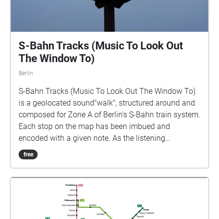
S-Bahn Tracks (Music To Look Out
The Window To)
Berlin
S-Bahn Tracks (Music To Look Out The Window To)
is a geolocated sound"walk", structured around and
composed for Zone A of Berlin's S-Bahn train system.
Each stop on the map has been imbued and
encoded with a given note. As the listening
passenger moves through the various geolocational
free
zones, they trigger various notes and thus form a site
specific melody for each individual listener. The
impetus behind this piece lies in a desire to
rejuvenate the transitory act; an act that is a
household name in most Berliners' day to day