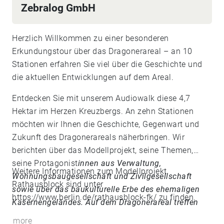
Zebralog GmbH
Herzlich Willkommen zu einer besonderen
Erkundungstour über das Dragonerareal – an 10
Stationen erfahren Sie viel über die Geschichte und
die aktuellen Entwicklungen auf dem Areal.
Entdecken Sie mit unserem Audiowalk diese 4,7
Hektar im Herzen Kreuzbergs. An zehn Stationen
möchten wir Ihnen die Geschichte, Gegenwart und
Zukunft des Dragonerareals näherbringen. Wir
berichten über das Modellprojekt, seine Themen,
seine Protagonist
innen aus Verwaltung,
Weitere Informationen zum Modellprojekt
Wohnungsbaugesellschaft und Zivilgesellschaft
Rathausblock sind unter
sowie über das baukulturelle Erbe des ehemaligen
https://www.berlin.de/rathausblock-fk/
zu finden.
Kasernengeländes. Auf dem Dragonerareal treffen
Geschichte und Geschichten rund um die Themen
more