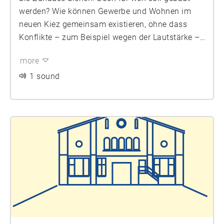
werden? Wie können Gewerbe und Wohnen im
neuen Kiez gemeinsam existieren, ohne dass
Konflikte – zum Beispiel wegen der Lautstärke –
entstehen? Auf dem Dragonerareal sollen bis zu
more
500 Wohnungen entstehen. Die ersten konkreten
Entwürfe wurden im Rahmen eines
1 sound
städtebaulichen Werkstattverfahrens entwickelt.
Katharina Janke-Wagner von der
Senatsverwaltung für Stadtentwicklung und
Wohnen berichtet, wie das bezahlbare Wohnen
der Zukunft auf dem Gelände aussehen wird.