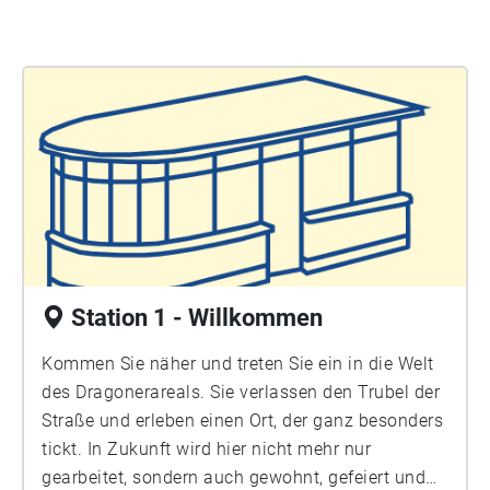
Demokratie, Militarismus, Automobilität und nicht
zuletzt jene über den Kampf für eine
gemeinwohlorientierte Stadtentwicklung und für
bezahlbares Wohnen zusammen. Der Audiowalk ist
ein Projekt der Kooperationspartner
innen im
Modellprojekt Rathausblock und wurde durch
Zebralog umgesetzt. Er wird durch
Städtebaufördermittel des Bezirksamts
Friedrichshain-Kreuzberg ermöglicht.
Station 1 - Willkommen
Kommen Sie näher und treten Sie ein in die Welt
des Dragonerareals. Sie verlassen den Trubel der
Straße und erleben einen Ort, der ganz besonders
tickt. In Zukunft wird hier nicht mehr nur
gearbeitet, sondern auch gewohnt, gefeiert und