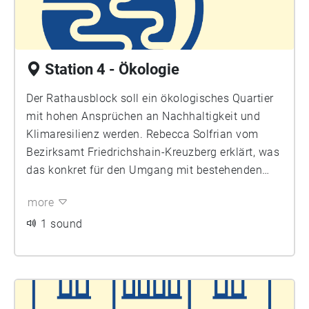
Station 4 - Ökologie
Der Rathausblock soll ein ökologisches Quartier
mit hohen Ansprüchen an Nachhaltigkeit und
Klimaresilienz werden. Rebecca Solfrian vom
Bezirksamt Friedrichshain-Kreuzberg erklärt, was
das konkret für den Umgang mit bestehenden
Gebäuden, Bäumen und Freiflächen und für die
more
Mobilität bedeutet. Der Rathausblock soll
beispielhaft zeigen, wie durch Maßnahmen im
1 sound
Bestand und durch nachhaltigen Neubau die
Klimawende möglich werden kann.