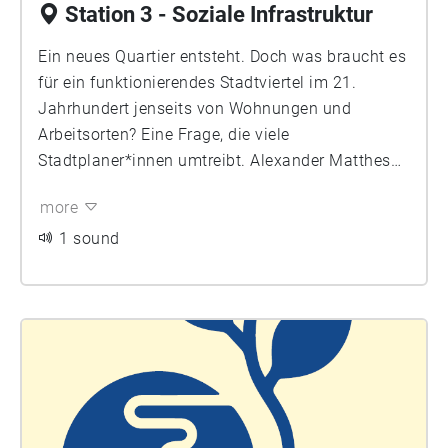
Station 3 - Soziale Infrastruktur
Ein neues Quartier entsteht. Doch was braucht es
für ein funktionierendes Stadtviertel im 21.
Jahrhundert jenseits von Wohnungen und
Arbeitsorten? Eine Frage, die viele
Stadtplaner*innen umtreibt. Alexander Matthes
vom Bezirksamt Friedrichshain-Kreuzberg spricht
more
über die soziale Infrastruktur im neuen Kiez. Denn
schon früh müssen in den Planungen Räume und
1 sound
Flächen für Kita, Jugendzentrum und Vereine
reserviert werden.