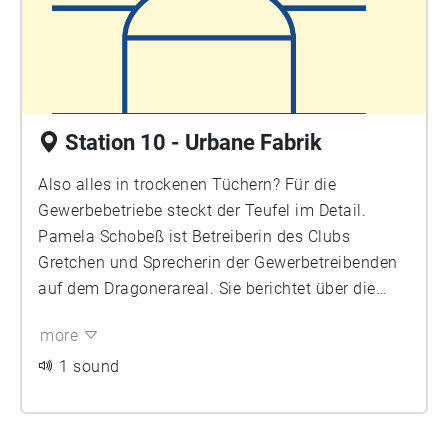
Station 10 - Urbane Fabrik
Also alles in trockenen Tüchern? Für die
Gewerbebetriebe steckt der Teufel im Detail.
Pamela Schobeß ist Betreiberin des Clubs
Gretchen und Sprecherin der Gewerbetreibenden
auf dem Dragonerareal. Sie berichtet über die
Sicht der ansässigen Handwerksbetriebe auf das
more
Modellprojekt, die Notwendigkeit von Räumen für
innerstädtisches Gewerbe und die
1 sound
Herausforderung, Wohnen und Arbeiten hier
zusammen zu denken.