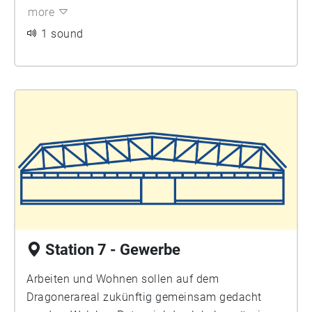
more
geschaffen. Sie unterstützt alle
zivilgesellschaftlichen Gruppen und Initiativen im
1 sound
Projekt und ist Ansprechpartner*in und
Sprachrohr zur Nachbarschaft. Rebecca Wall und
Sabrina Herrmann berichten, welche neuen
Räume und gemeinschaftlichen Aktionen in
Planung sind.
Station 7 - Gewerbe
Arbeiten und Wohnen sollen auf dem
Dragonerareal zukünftig gemeinsam gedacht