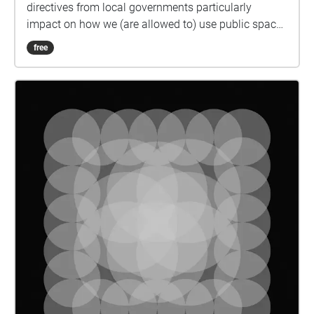
directives from local governments particularly
impact on how we (are allowed to) use public space.
With every new directive we need to re-adjust, re-
free
align and re-configure our way in which we navigate
– if at all – the city. These times raise new questions
concerning the right to the city, or more specifically
the right to public space. While drifting through the
city, in this associative acoustic city walk our
participants are exposed to a range of different
voices and approaches that critically reflect on the
politics of public space in general and on public
space in times of a pandemic crisis in particular.
Local urbanists, sociologists, architects, planners
and urban actors read out classic texts or talk about
their own approach on topics such as diversity,
digitalization, gender, the state of exception,
homlessness, and surveillance in relation to public
space. The audio walk topics and contributes are:
Obdachlosigkeit und Öffentlicher Raum Dr. Lisa