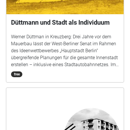
Düttmann und Stadt als Individuum
Werner Düttman in Kreuzberg: Drei Jahre vor dem
Mauerbau lässt der West-Berliner Senat im Rahmen
des Ideenwettbewerbes „Hauptstadt Berlin“
übergreifende Planungen für die gesamte Innenstadt
erstellen – inklusive eines Stadtautobahnnetzes. Im
Rahmen dessen gab es die ersten Ideen für den
free
Wiederaufbau der Südlichen Friedrichstadt, die nach
dem zweiten Weltkrieg als „total zerstört“ eingestuft
war. In den Jahren, in denen Werner Düttmann
Senatsbaudirekor von West-Berlin war (1960–1966),
wurden jedes Jahr zwei Milliarden Mark für staatlich
finanzierte Bauarbeiten ausgegeben. Dabei kam rund
die Hälfte dieser Summe dem Wohnungsbau zugute
und erlaubte den Neubau von jährlich rund 20.000