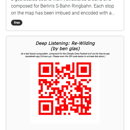
composed for Berlin's S-Bahn Ringbahn. Each stop
on the map has been imbued and encoded with a
given triad of tones. As the listening passenger
free
moves through the various geolocational zones, they
trigger various triads and thus form a site specific
melody for each individual listener. The impetus
behind this piece lies in a desire to rejuvenate the
transitory act; an act that is a household name in
most Berliners' day to day routines. How can we
imbue mundane activity with a newfound sense of
wonder and curiosity? How can we see a new angle
of the mundane, to rejuvenate our day to day
experiences? Buy the ticket and enjoy the show :)
thankyouforyourunderstanding.com