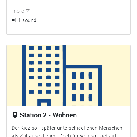
gelebt. An der ersten Station erfahren Sie, wie das
more
Modellprojekt Rathausblock entstanden ist und
welche Themen im Zentrum der Kooperation
1 sound
stehen. Schön, dass Sie dabei sind!
Station 2 - Wohnen
Der Kiez soll später unterschiedlichen Menschen
als Zuhause dienen. Doch für wen soll gebaut