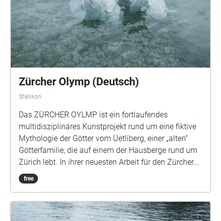
Zürcher Olymp (Deutsch)
Stallikon
Das ZÜRCHER OYLMP ist ein fortlaufendes
multidisziplinäres Kunstprojekt rund um eine fiktive
Mythologie der Götter vom Üetliberg, einer „alten“
Götterfamilie, die auf einem der Hausberge rund um
Zürich lebt. In ihrer neuesten Arbeit für den Zürcher
Olymp erforscht Roscha A. Säidow Intimität in der
free
Klangkunst. Sie kreiert einen immersiven Audiowalk
und ein Ritual, das Zusammengehörigkeit und
Zugehörigkeit untersucht. Die Soundwelt des