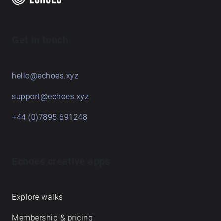
Get in touch
hello@echoes.xyz
support@echoes.xyz
+44 (0)7895 691248
Echoes creative apps
Explore walks
Membership & pricing