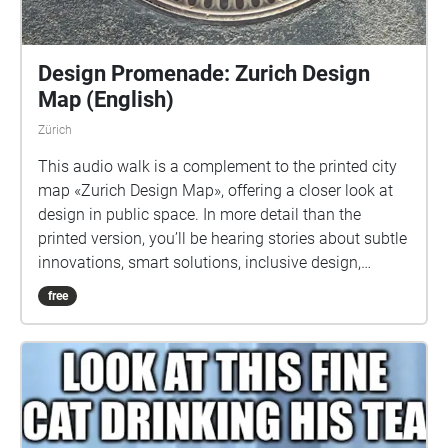
Design Promenade: Zurich Design
Map (English)
Zürich
This audio walk is a complement to the printed city
map «Zurich Design Map», offering a closer look at
design in public space. In more detail than the
printed version, you’ll be hearing stories about subtle
innovations, smart solutions, inclusive design,
everyday helpers, and the creative thinking behind
free
various objects in Zurich’s public space. More
information: www.design-promenade.ch Concept
and texts: Gabriela Chicherio, AI voice: ElevenLabs,
Jessica Anne Bogart