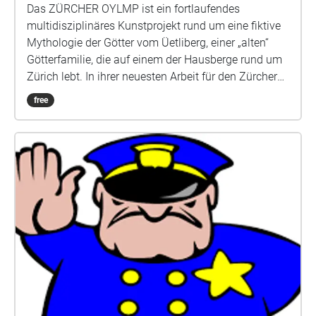
Das ZÜRCHER OYLMP ist ein fortlaufendes
multidisziplinäres Kunstprojekt rund um eine fiktive
Mythologie der Götter vom Üetliberg, einer „alten“
Götterfamilie, die auf einem der Hausberge rund um
Zürich lebt. In ihrer neuesten Arbeit für den Zürcher
Olymp erforscht Roscha A. Säidow Intimität in der
free
Klangkunst. Sie kreiert einen immersiven Audiowalk
und ein Ritual, das Zusammengehörigkeit und
Zugehörigkeit untersucht. Die Soundwelt des
Audiowalks vermischt sich mit den Geräuschen,
welche die Zuhörenden umgeben und Realitäten
beginnen sich zu verweben. Der ZÜRCHER OLYMP ist
ein Kunstprojekt der Künstlerin Roscha A. Säidow,
einer multidisziplinären Künstlerin, die in den
Bereichen Theater, Performance, Schreiben und
Klangkunst arbeitet. Skript und Produktion: Roscha
A. Säidow Weitere Informationen unter roscha-
saeidow.de Der Audiowalk ist auf Schweizerdeutsch,
eutsch und Englisch verfügbar. Ein besonderer Dank