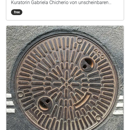
Kuratorin Gabriela Chicherio von unscheinbaren
Innovationen, intelligenten Lösungen, universeller
free
Gestaltung, kleinen und grossen Helfern im Alltag,
und den gestalterischen Hintergründen
verschiedener Objekte im öffentlichen Raum. Mehr
Informationen: www.design-promenade.ch Konzept
und Stimme: Gabriela Chicherio