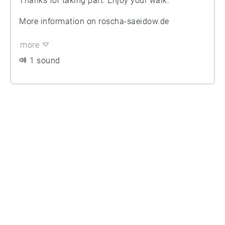
Thanks for taking part. Enjoy your walk.
More information on roscha-saeidow.de
more
1 sound