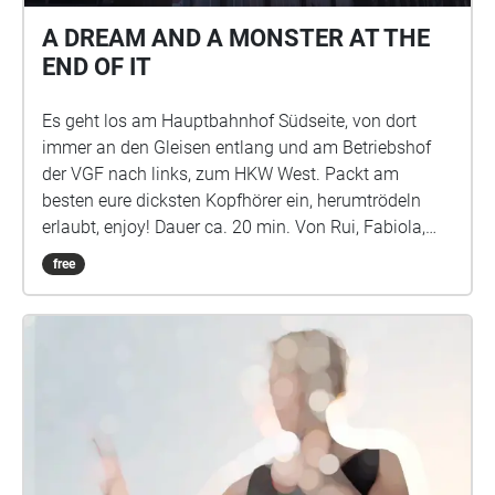
Recherche wurde gefördert mit Mitteln des Fonds
Darstellende Künste aus Mitteln der Beauftragten der
A DREAM AND A MONSTER AT THE
Bundesregierung für Kultur und Medien.
END OF IT
Es geht los am Hauptbahnhof Südseite, von dort
immer an den Gleisen entlang und am Betriebshof
der VGF nach links, zum HKW West. Packt am
besten eure dicksten Kopfhörer ein, herumtrödeln
erlaubt, enjoy! Dauer ca. 20 min. Von Rui, Fabiola,
Marleen und Lukas
free