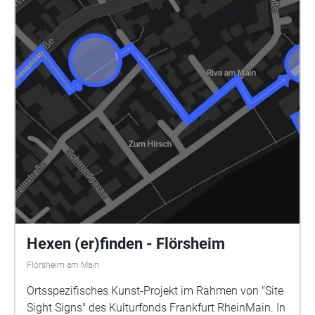
Schüler\*innen Leni Ahr, Timo Buschmann, Veronika
Koziol, Paul Patzner, Nicole Pelka, Paul Schönau,
Salma Talib, Klara Tovilo Wissenschaftlerin:
Christine Hartwig-Thürmer | Viele Informationen über
die Zwangsarbeit in Flörsheim, sowie die im Audio
zitierten Zeitzeugenaussagen stammen aus
Publikationen des Lokalhistorikers Peter Becker | In
Zusammenarbeit mit der Initiative Stolpersteine-
Flörsheim e.V. / Martina Eckert Das Projekt wird
gefördert von der Stadt Flörsheim am Main und dem
Kulturfonds Frankfurt RheinMain. Alle Themen der
Memory Spots und ihre Verortung: NS-Zwangsarbeit:
Rathausplatz "Deutsche Reichsbahn":
Bahnhofsvorplatz Lager Jahnturnhalle: Wickerer
Straße Höhe Ecke zu Anne-Frank-Weg Lager der
Hexen (er)finden - Flörsheim
"Deutschen Reichsautobahn": Bad Weilbach, Kurpark
Flörsheim am Main
Lager Firma Saar: Karthäuser Straße 1
Ortsspezifisches Kunst-Projekt im Rahmen von "Site
Sight Signs" des Kulturfonds Frankfurt RheinMain. In