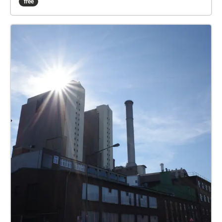
free
das erfolgreiche Theater allen Versuchen, es in den
Ruin zu treiben. Doch am Ende wurde Hellmer
vertrieben und sein Theater von den städtischen
Bühnen übernommen. Der Audiowalk erzählt die
Geschichte eines mutigen Theatermachers in
Frankfurt und fragt nach der Bedrohung von
kulturellen und jüdischen Orten in unserer Zeit.
Audiowalk in 2 Teilen. Im Frankfurt Westend und in
der Innenstadt Frankfurt am Main. VON & MIT
Sprecher\*innen: Cornelia Niemann, Verena Specht-
Ronique / Sound & Komposition: Louisa Beck, / Text,
Künstl. Ltg.: Jan Deck und Katja Kämmerer /
Dramaturgie Ongoing 2021: Marie Schwesinger O-
TÖNE Marc Grünbaum, Birgit Peter
https://www.profikollektion.de/projekt/ongoing/
Ongoing wurde gefördert vom Kulturamt der Stadt
Frankfurt am Main und vom Hessischen Ministerium
für Wissenschaft und Forschung, Kunst und Kultur.