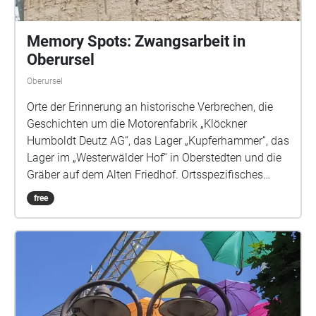
Memory Spots: Zwangsarbeit in
Oberursel
Oberursel
Orte der Erinnerung an historische Verbrechen, die
Geschichten um die Motorenfabrik „Klöckner
Humboldt Deutz AG“, das Lager „Kupferhammer“, das
Lager im „Westerwälder Hof“ in Oberstedten und die
Gräber auf dem Alten Friedhof. Ortsspezifisches
Audioprojekt zur Geschichte der Zwangsarbeit in
free
Oberursel. Projekt von & mit: Sound & Komposition
Louisa Beck | Sprecherinnen ASJA und Cornelia
Niemann | Künstlerische Leitung Jan Deck & Katja
Kämmerer | www.profikollektion.de O-Ton
Zeitzeugin: Renate Quantel | O-Töne Interviews:
Maren Horn (Stadtführerin), Helmut Hujer
(Lokalhistoriker, Geschichtskreis Motorenfabrik