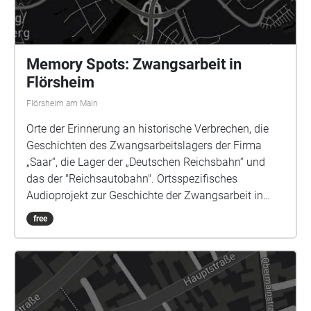
Memory Spots: Zwangsarbeit in
Flörsheim
Flörsheim am Main
Orte der Erinnerung an historische Verbrechen, die
Geschichten des Zwangsarbeitslagers der Firma
„Saar“, die Lager der „Deutschen Reichsbahn“ und
das der "Reichsautobahn". Ortsspezifisches
Audioprojekt zur Geschichte der Zwangsarbeit in
Flörsheim am Main. Projekt von & mit: Sound &
free
Komposition Louisa Beck | Sprecherinnen ASJA und
Cornelia Niemann | Künstlerische Leitung Jan Deck &
Katja Kämmerer | www.profikollektion.de O-Töne
Zeitzeugen Flörsheim: Peter Vogel und Franz
Kroonstuiver | mit Texten im O-Ton der