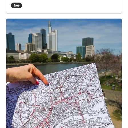
biography that transcends national and gender
free
boundaries, whose obsessive protagonist does not
shy away from passing on infected handkerchiefs in
order to be able to realize his compositions.This
work forms part of the exhibition "Séance Fiction", by
Eva Schwab – which you are currently going to see.
On the 4th of October, 4pm, a vinyl performance will
be staged by Gabi Schaffner herself.