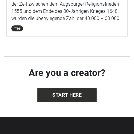
der Zeit zwischen dem Augsburger Religionsfrieden
1555 und dem Ende des 30-Jährigen Krieges 1648
wurden die überwiegende Zahl der 40.000 – 60.000
als „Hexen“ oder „Zauberer“ bezeichneter und
free
getöteter Menschen verhört, durch Folter zu falschen
Geständnissen gezwungen und hingerichtet. Dank
verschiedener regionaler Geschichtsaufarbeitung
sind heute viele Geschichten von als Hexen oder
Zauberer getöteter Menschen bekannt. In diesem
Walk erforschen wir die Hexenverfolgung in
Are you a creator?
Flörsheim.
START HERE