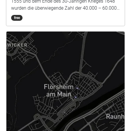
1555 und dem Ende des 30-Jährigen Krieges 1648
wurden die überwiegende Zahl der 40.000 – 60.000
als „Hexen“ oder „Zauberer“ bezeichneter und
free
getöteter Menschen verhört, durch Folter zu falschen
Geständnissen gezwungen und hingerichtet. Dank
verschiedener regionaler Geschichtsaufarbeitung
sind heute viele Geschichten von als Hexen oder
Zauberer getöteter Menschen bekannt. In diesem
Walk erforschen wir die Hexenverfolgung in Hofheim.