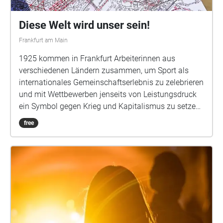
Diese Welt wird unser sein!
Frankfurt am Main
1925 kommen in Frankfurt Arbeiterinnen aus
verschiedenen Ländern zusammen, um Sport als
internationales Gemeinschaftserlebnis zu zelebrieren
und mit Wettbewerben jenseits von Leistungsdruck
ein Symbol gegen Krieg und Kapitalismus zu setzen.
Die Olympiade ist der Höhepunkt einer Bewegung,
free
die Arbeiterinnen und ihre Körper aus dem
gleichförmigen Takt monotoner Arbeit holt. Dazu
gehören neben Sport auch Kulturveranstaltungen,
Hygiene, Nacktkultur und Naturerlebnis. In der
Hoffnung auf eine bessere Welt verbinden sich
politische Schulung und körperliches Training. An
historischen Frankfurter Orten sind Audioarbeiten zu
Arbeiterinnensport und zur Arbeiterinnen-Olympiade