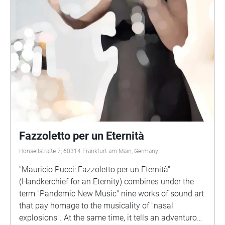
Fazzoletto per un Eternità
Honsellstraße 7, 60314 Frankfurt am Main, Germany
"Mauricio Pucci: Fazzoletto per un Eternità"
(Handkerchief for an Eternity) combines under the
term "Pandemic New Music" nine works of sound art
that pay homage to the musicality of "nasal
explosions". At the same time, it tells an adventurous