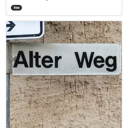
Licht- und Klanginstallationen. Kein Weg ist gleich,
free
Stimmen wandern, werden leiser und lauter und
führen zu Orten, die ein Anderer nie erfahren wird.
Sound, Licht, Text und Umgebung verschmelzen zu
einer Bühne, auf der die Zuhörenden zu
Komponist:innen ihres eigenen Abends werden.
Regie: Milena Wichert Technische Leitung: Patrick
Kerner Sounddesign: Louisa Beck Dramaturgie:
Angelika Zwack Produktionsassistenz: Maren Burger
Technische Mitarbeit: HELLA LUX; Lenja Busch und
Rupert Jaud (Kollektiv) Sprecher:innen: Laura
Lippmann, Simone Müller, Henning Mittwollen,
Christian Manuel Oliveira