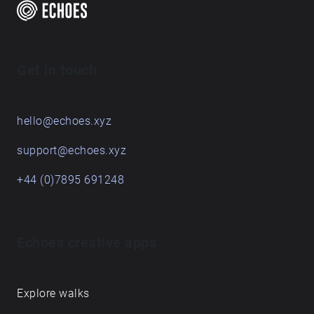
Get in touch
hello@echoes.xyz
support@echoes.xyz
+44 (0)7895 691248
Echoes creative apps
Explore walks