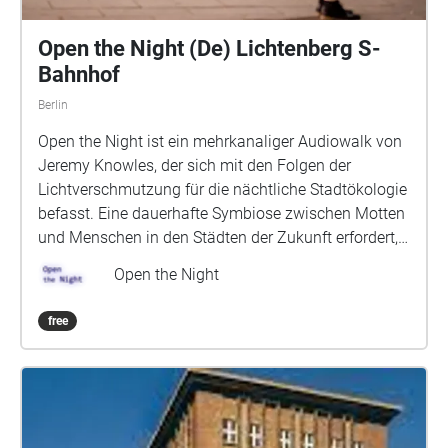
Open the Night (De) Lichtenberg S-
Bahnhof
Berlin
Open the Night ist ein mehrkanaliger Audiowalk von
Jeremy Knowles, der sich mit den Folgen der
Lichtverschmutzung für die nächtliche Stadtökologie
befasst. Eine dauerhafte Symbiose zwischen Motten
und Menschen in den Städten der Zukunft erfordert,
dass wir unsere Beziehung zur Dunkelheit neu
Open the Night
bewerten: Wir müssen unsere Wildheit
zurückgewinnen. Das Überleben der Motten und
free
damit auch unser eigenes Überleben als Spezies, die
vollständig von der lebenswichtigen Rolle der Motten
als nachtaktive Bestäuber abhängig ist, hängt von
unserer Fähigkeit ab, unsere Beziehung zur Nacht zu
überdenken. Stadtmotten haben sich unserer