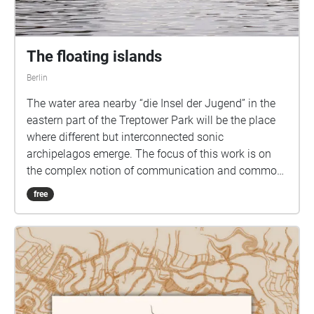
(human) cohabitation and speculative botany,
implicating a political entanglement of bioacoustics
and sound ethnographies.
The floating islands
Berlin
The water area nearby “die Insel der Jugend” in the
eastern part of the Treptower Park will be the place
where different but interconnected sonic
archipelagos emerge. The focus of this work is on
the complex notion of communication and common
space (not only human-related) in a post-capitalist,
free
gentrified city, as well as the various factors that
influence it and its immediate environment. website:
www.losotres.net/w\_e\_t\_TFIS.html