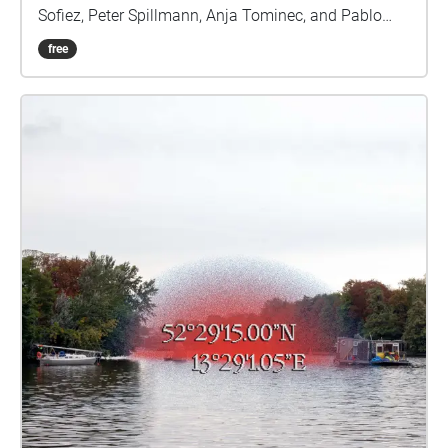
Sofiez, Peter Spillmann, Anja Tominec, and Pablo
Torres. During the soundwalk, you will have the
free
chance to experience the results, recordings and
discussions of the workshop LISTENING KINSHIP on
August 28 and 29, 2023. Artistic statement Future
forms of living together include listening
positionality and methodologies to approach a
critical angle on coloniality and its relations with the
land. Extending connections with the more-than-
human through sound technologies opens the
dimension of animal (human) cohabitation and
speculative botany, implicating a political
entanglement of bioacoustics, sound ethnographies,
and live oral history. Artistic statement Future forms
of living together include listening positionality and
methodologies to approach a critical angle on
coloniality and its relations with the land. Extending
connections with the more-than-human through
sound technologies opens the dimension of animal