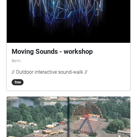
Moving Sounds - workshop
Berlin
// Outdoor interactive sound-walk //
free