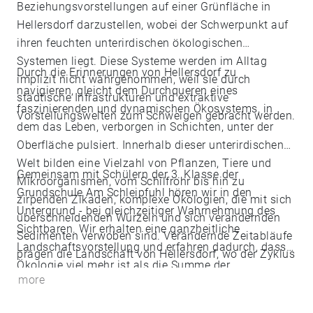
Beziehungsvorstellungen auf einer Grünfläche in
Hellersdorf darzustellen, wobei der Schwerpunkt auf
ihren feuchten unterirdischen ökologischen
Systemen liegt. Diese Systeme werden im Alltag
Durch die Erinnerungen von Hellersdorf zu
implizit nicht wahrgenommen, weil sie durch
navigieren, gleicht dem Durchqueren eines
städtische Infrastrukturen und extraktive
faszinierenden und dynamischen Ökosystems, in
Vorstellungswelten zum Schweigen gebracht werden.
dem das Leben, verborgen in Schichten, unter der
Oberfläche pulsiert. Innerhalb dieser unterirdischen
Welt bilden eine Vielzahl von Pflanzen, Tiere und
Gemeinsam mit Schülern der 3. Klasse der
Mikroorganismen, vom Schilfrohr bis hin zu
Grundschule Am Schleipfuhl hören wir in den
zirpenden Zikaden, komplexe Ökologien, die mit sich
Untergrund - bei gleichzeitiger Wahrnehmung des
überschneidenden Wurzeln und sich verändernden
Sichtbaren. Wir erhalten eine ganzheitliche
Sedimenten verwoben sind. Verändernde Zeitabläufe
Landschaftsvorstellung und erfahren dadurch, dass
prägen die Landschaft von Hellersdorf, wo der Zyklus
Ökologie viel mehr ist als die Summe der
der Jahreszeiten und Schwankungen im
more
vorhandenen Organismen. Jede(r) Schüler(in) wird
Wasserstand eine ständig wechselnde Bühne
sich auf einen Quadratmeter innerhalb der
schaffen. Wie manifestiert sich ein Quadratmeter auf