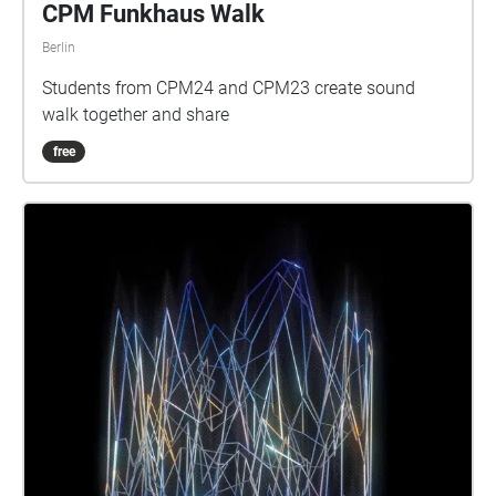
CPM Funkhaus Walk
Berlin
Students from CPM24 and CPM23 create sound
walk together and share
free