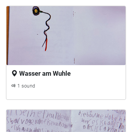
Grünfläche konzentrieren, diesen tief beobachten und
dieserr Grünfläche in einer breiteren und komplexeren
die Veränderungen, die natürliche Dynamik im
Ökologie? Dieser Prozess ist eine Erweiterung einer
Verlauf der Jahreszeiten, z.B. Pflanzen und Tiere, die
Zusammenarbeit, die im Sommer 2023 mit Cornelia
dort wachsen, sich aufhalten oder verschwinden,
Kahl und der nGbK Hellersdorfer Station begann, als
dokumentieren. Durch tiefes Zuhören, Einstimmen
wir, von der Grünfläche ausgehend, einen
und Geschichtenerzählen werden verschiedene Wege
Klangspaziergang entlang eines Abschnitts der
gefördert, das ökologische Leben der urbanen Natur
Wuhle unternahmen, der "Gehen ~ Hören mit der
zu begreifen und schätzen zu lernen.
Wuhle. Mimetische Akte der Gegenseitigkeit" hieß.
Wir folgen dem Vorschlag von Cornelia, dass
Wasser am Wuhle
Jugendliche sich auf einen Quadratmeter in der
Grünfläche konzentrieren und diesen tief beobachten
1 sound
und die Veränderungen dieser Fläche, z.B. Pflanzen
und Tiere, die dort wachsen, sich aufhalten oder
verschwinden, niederschreiben.