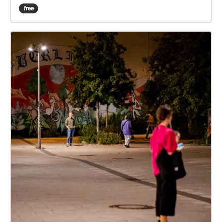
ourselves as a species wholly reliant upon the vital
free
role that moths play as nocturnal pollinators, hinges
upon our ability to rethink our relationship with the
night. Urban moths have taken one step closer to our
diurnal experience of time by desensitising their
attraction to artificial light. What will be our next
evolutionary move? Simply put on your headphones
and explore the area to discover what moths have to
say. Also available in German and in German Sign
Language (DGS).