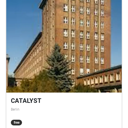
täglichen Zeitwahrnehmung angenähert, indem sie
ihre Anziehungskraft auf künstliches Licht
desensibilisiert haben. Was wird unser nächster
evolutionärer Schritt sein? Setzen Sie einfach Ihre
Kopfhörer auf und erkunden Sie die Gegend, um zu
entdecken, was Motten zu sagen haben. Auch auf
Deutsch und in deutscher Gebärdensprache (DGS)
verfügbar.
CATALYST
Berlin
free