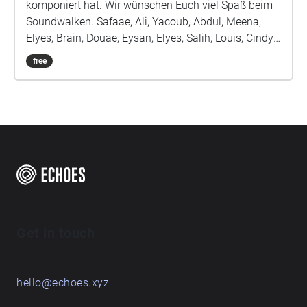
komponiert hat. Wir wünschen Euch viel Spaß beim
Soundwalken. Safaae, Ali, Yacoub, Abdul, Meena,
Elyes, Brain, Douae, Eysan, Elyes, Salih, Louis, Cindy,
Kaan, Amy, Illia, Belinay, Danylo, Erblin, Ivan und Frau
free
Jünemann
Get in touch
hello@echoes.xyz