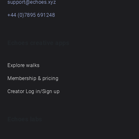
support@echoes.xyz
+44 (0)7895 691248
Echoes creative apps
Explore walks
Membership & pricing
Creator Log in/Sign up
Echoes labs