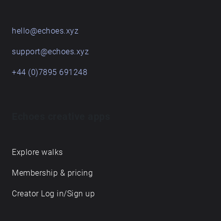
resten af vejen. Rigtig god fornøjelse.
hello@echoes.xyz
support@echoes.xyz
+44 (0)7895 691248
Echoes creative apps
Explore walks
Membership & pricing
Creator Log in/Sign up