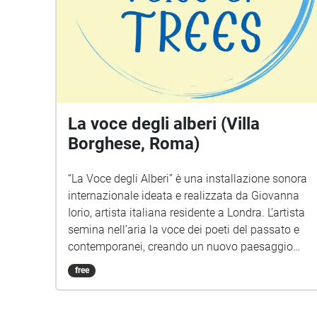
La voce degli alberi (Villa
Borghese, Roma)
“La Voce degli Alberi” è una installazione sonora
internazionale ideata e realizzata da Giovanna
Iorio, artista italiana residente a Londra. L’artista
semina nell’aria la voce dei poeti del passato e
contemporanei, creando un nuovo paesaggio
sonoro in cui la memoria e la letteratura si
free
fondono alla Natura. Le voci dei poeti,
disseminate nel paesaggio con un sistema di geo
localizzazione, appaiono lungo un percorso