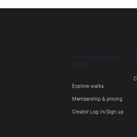
Echoes creative
E
apps
C
Explore walks
Membership & pricing
Creator Log in/Sign up