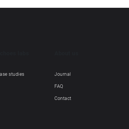
choes labs
About us
ase studies
Journal
FAQ
Contact