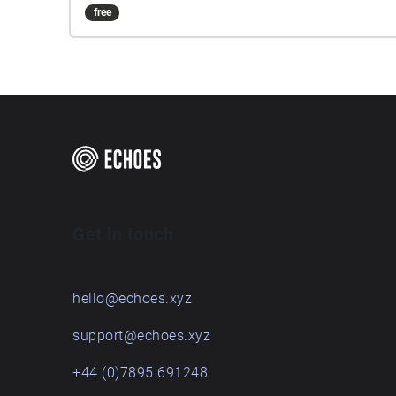
free
Get in touch
hello@echoes.xyz
support@echoes.xyz
+44 (0)7895 691248