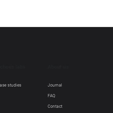
choes labs
About us
ase studies
Journal
FAQ
Contact