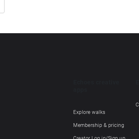
Echoes creative
E
apps
C
Explore walks
Membership & pricing
Creator Log in/Sign up