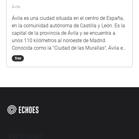
Ávila
Ávila es una ciudad situada en el centro de España,
en la comunidad autónoma de Castilla y León. Es la
capital de la provincia de Ávila y se encuentra a
unos 110 kilómetros al noroeste de Madrid.
Conocida como la "Ciudad de las Murallas", Ávila es
famosa por su impresionante muralla medieval, que
free
rodea todo el casco antiguo y es considerada una de
las mejor conservadas de Europa. El centro histórico
de Ávila ha sido declarado Patrimonio de la
Humanidad por la UNESCO. Sus calles empedradas
y estrechas, sus plazas pintorescas y sus edificios
históricos hacen de Ávila un lugar encantador para
explorar. Uno de los puntos destacados es la
Catedral de Ávila, una imponente estructura gótica
del siglo XII que impresiona tanto por su belleza
arquitectónica como por su tamaño. Otro lugar
Get in touch
emblemático de Ávila es el Convento y Museo de