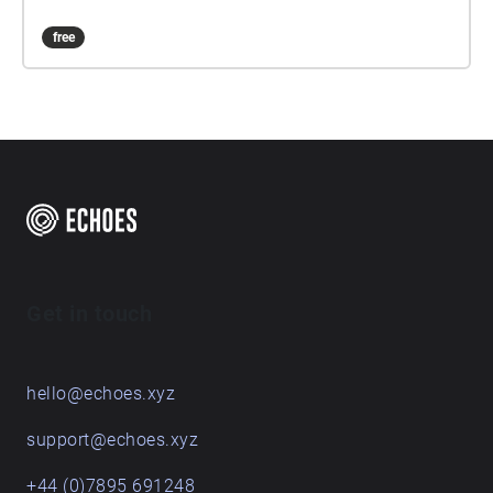
free
Get in touch
hello@echoes.xyz
support@echoes.xyz
+44 (0)7895 691248