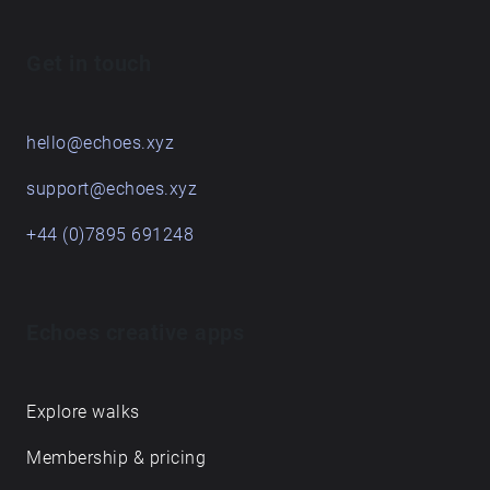
oletuksia. Reitin kesto on noin kaksikymmentä
minuuttia riippuen kävelyvauhdistasi.
Get in touch
hello@echoes.xyz
support@echoes.xyz
+44 (0)7895 691248
Echoes creative apps
Explore walks
Membership & pricing