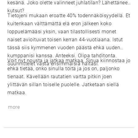
kesänä. Joko olette valinneet juhlatilan? Lähettäneet
kutsut?
Tietojeni mukaan eroatte 40% todennäköisyydellä. Et
kuitenkaan välttämättä elä eron jälkeen koko
loppuelämääsi yksin, vaan tilastollisesti monet
naiset avioituvat toisen kerran 44-vuotiaana. Istut
tässä siis kymmenen vuoden päästä ehkä uuden
kumppanisi kanssa. Anteeksi. Olipa tahditonta.
Voit nyt nousta ja jatkaa matkaa. Sinua kiinnostaa jo
Suunnittelet vasta ensimmäisiä häitäsi.
ehkä tietää, onko sinulla töitä ja jos on, paljonko
tienaat. Kävellään rautatien vartta pitkin joen
ylittävän sillan toiselle puolelle. Jatketaan siellä
matkaa.
more