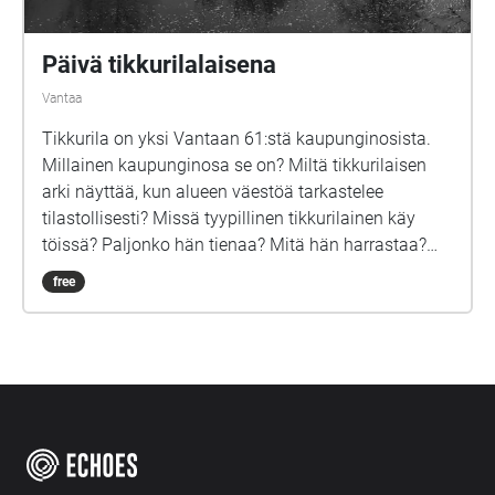
Päivä tikkurilalaisena
Vantaa
Tikkurila on yksi Vantaan 61:stä kaupunginosista.
Millainen kaupunginosa se on? Miltä tikkurilaisen
arki näyttää, kun alueen väestöä tarkastelee
tilastollisesti? Missä tyypillinen tikkurilainen käy
töissä? Paljonko hän tienaa? Mitä hän harrastaa?
Entä lukee? Onko hänellä kumppania? Koira?
free
Asuuko hän Tikkurilassa hetken vai koko elämänsä?
Audiokävelyn aikana Tikkurilan väestöä käsittelevät
tilastoluvut tulevat näkyviksi ja niihin perustuvat
todennäköisyydet muuttuvat koettavaksi, kun kävijä
saa hetken kuvitella olevansa tikkurilalainen.
Kertojana toimii kuvitteellinen tekoäly, joka laskee
väestöä koskevasta datasta tikkurilalaisen eri
elämän osa-alueita koskevia keskiarvoja ja