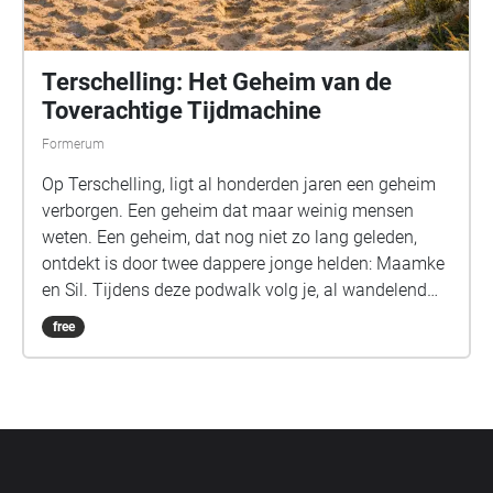
Terschelling: Het Geheim van de
Toverachtige Tijdmachine
Formerum
Op Terschelling, ligt al honderden jaren een geheim
verborgen. Een geheim dat maar weinig mensen
weten. Een geheim, dat nog niet zo lang geleden,
ontdekt is door twee dappere jonge helden: Maamke
en Sil. Tijdens deze podwalk volg je, al wandelend
door de prachtige natuur van Terschelling, het
free
verhaal over Maamke en Sil en Het Geheim van de
Toverachtige Tijdmachine. Een podwalk die
uitermate geschikt is voor gezinnen met kinderen,
maar ook voor volwassenen bedoeld is. Deze
podwalk leidt je langs mooie plekken op
Terschelling, door het bos, over de heide en door