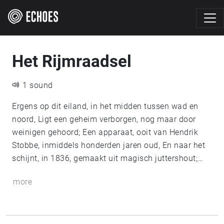
Het Rijmraadsel
1 sound
Ergens op dit eiland, in het midden tussen wad en
noord, Ligt een geheim verborgen, nog maar door
weinigen gehoord; Een apparaat, ooit van Hendrik
Stobbe, inmiddels honderden jaren oud, En naar het
schijnt, in 1836, gemaakt uit magisch juttershout;
Men zegt, dat wie het apparaat vind, kan reizen door
more
de tijd, Maar alleen de aller dappersten, vinden het
pad dat er naar leidt; Het begin van het pad ligt in het
bos verscholen op de heilige grond, Van de plaats
waar ooit het wiegje van ene Willem Barentz stond;