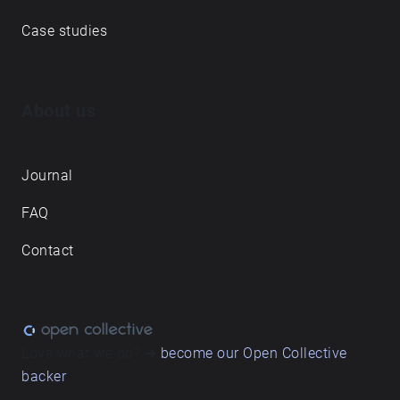
Case studies
About us
Journal
FAQ
Contact
Love what we do? ➔
become our Open Collective
backer