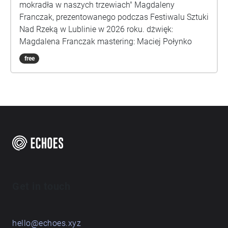
mokradła w naszych trzewiach" Magdaleny
Franczak, prezentowanego podczas Festiwalu Sztuki
Nad Rzeką w Lublinie w 2026 roku. dżwięk:
Magdalena Franczak mastering: Maciej Połynko
free
Get in touch
hello@echoes.xyz