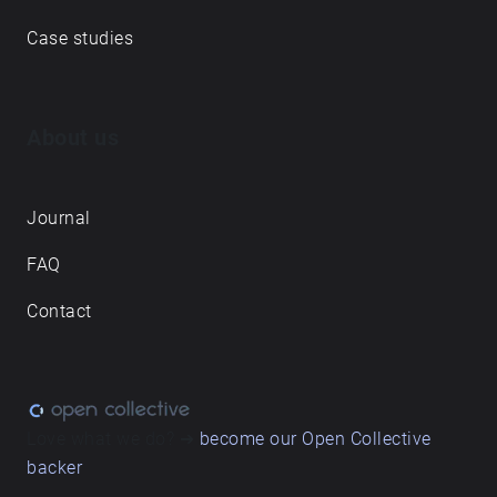
Case studies
About us
Journal
FAQ
Contact
Love what we do? ➔
become our Open Collective
backer