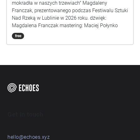
mokradła w naszych trzewiach" Magdaleny
Franczak, prezentowanego podczas Festiwalu Sztuki
Nad Rzeką w Lublinie w 2026 roku. dżwięk:
Magdalena Franczak mastering: Maciej Połynko
free
Get in touch
hello@echoes.xyz