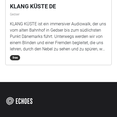
KLANG KÜSTE DE
Gedser
KLANG KÜSTE ist ein immersiver Audiowalk, der uns
vom alten Bahnhof in Gedser bis zum südlichsten
Punkt Dänemarks führt. Unterwegs werden wir von
einem Blinden und einer Fremden begleitet, die uns
lehren, durch den Nebel zu sehen und zu spüren, was
in uns nachhallt. Dauer ca. 90 Minuten Länge 5km
free
plus Heimweg Start Alter Bahnhof Gedser Ende
Südspitze Info Kinderwagen und Rollstuhl freundlich
Geeignet ab 12 Jahren App und Audiowalk sind
Kostenlos Credits Text und Regie: Leonie Pichler
Klang und Sound Design: Andreas Oxenvad Knud
Romer als Knud Romer Als Klara hast du Angela
Kersten gehört Guido Drell als Lichtenstein Als Kafka
und Krähen hörtest du Leif Eric Young Dramaturgie
und Dänische Übersetzung kommen von Anneline