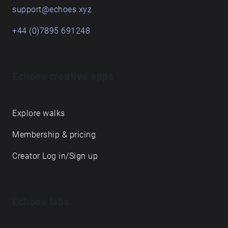
support@echoes.xyz
+44 (0)7895 691248
Echoes creative apps
Explore walks
Membership & pricing
Creator Log in/Sign up
Echoes labs