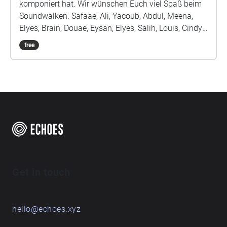
komponiert hat. Wir wünschen Euch viel Spaß beim
Soundwalken. Safaae, Ali, Yacoub, Abdul, Meena,
Elyes, Brain, Douae, Eysan, Elyes, Salih, Louis, Cindy,
Kaan, Amy, Illia, Belinay, Danylo, Erblin, Ivan und Frau
free
Jünemann
Get in touch
hello@echoes.xyz