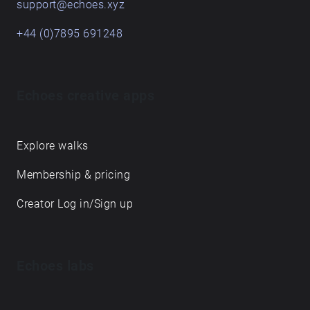
support@echoes.xyz
+44 (0)7895 691248
Echoes creative apps
Explore walks
Membership & pricing
Creator Log in/Sign up
Echoes labs