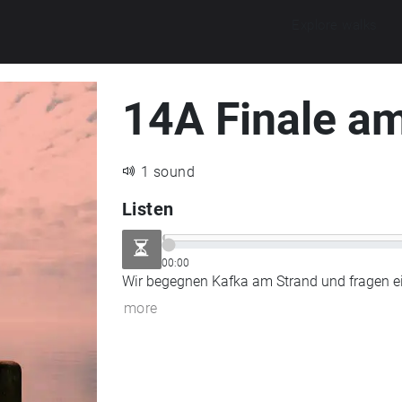
Explore walks
14A Finale a
1 sound
Listen
00:00
Wir begegnen Kafka am Strand und fragen ei
more