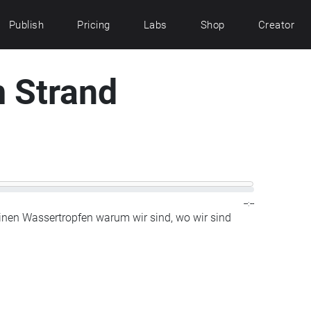
Publish
Pricing
Labs
Shop
Creator
m Strand
--:--
nen Wassertropfen warum wir sind, wo wir sind