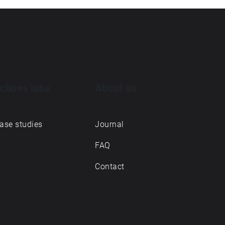
choes labs
About us
ase studies
Journal
FAQ
Contact