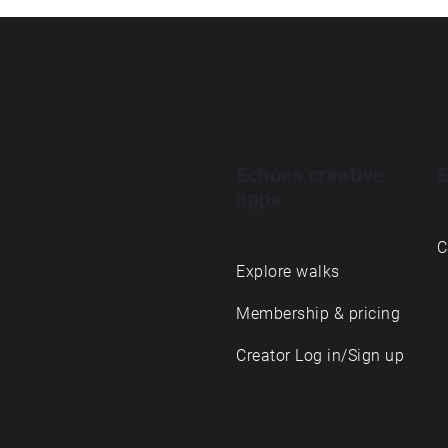
Echoes creative
E
apps
C
Explore walks
Membership & pricing
Creator Log in/Sign up