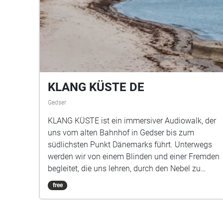
KLANG KÜSTE DE
Gedser
KLANG KÜSTE ist ein immersiver Audiowalk, der
uns vom alten Bahnhof in Gedser bis zum
südlichsten Punkt Dänemarks führt. Unterwegs
werden wir von einem Blinden und einer Fremden
begleitet, die uns lehren, durch den Nebel zu
sehen und zu spüren, was in uns nachhallt. Dauer
free
ca. 90 Minuten Länge 5km plus Heimweg Start
Alter Bahnhof Gedser Ende Südspitze Info
Kinderwagen und Rollstuhl freundlich Geeignet