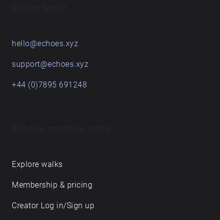
Get in touch
station, foran 7eleven. Derfra vil du blive guidet
resten af vejen. Rigtig god fornøjelse.
hello@echoes.xyz
support@echoes.xyz
+44 (0)7895 691248
Echoes creative apps
Explore walks
Membership & pricing
Creator Log in/Sign up