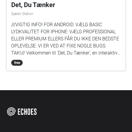
Det, Du Tænker
Sjælør Station
///VIGTIG INFO! FOR ANDROID: VÆLG BASIC
LYDKVALITET FOR IPHONE: VÆLG PROFESSIONAL
ELLER PREMIUM ELLERS FÅR DU IKKE DEN BEDSTE
OPLEVELSE. VI ER VED AT FIXE NOGLE BUGS.
TAK!/// Velkommen til 'Det, Du Tænker', en interaktiv
audiowalk. Du vil møde Mads og Anne, og du
free
bestemmer selv, hvis perspektiv du vil høre, og
hvordan historien skal slutte. Scenerne starter
automatisk, når du går ind i det rigtige felt, og
fortsætter også selvom du går ud af feltet igen. Du
kan ikke komme til at starte scener i den forkerte
rækkefølge ved en fejl. Vi fortæller dig, hvor du skal
gå hen, og du kan altid orientere dig på kortet i
appen. Husk, at du kan zoome ind og ud og
interagere med kortet ligesom fx google maps.
Første scene starter i det runde felt ved Sjælør