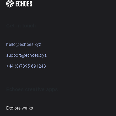
Get in touch
hello@echoes.xyz
support@echoes.xyz
+44 (0)7895 691248
Echoes creative apps
Explore walks