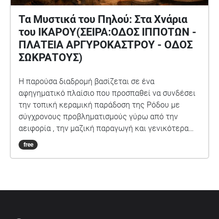
Τα Μυστικά του Πηλού: Στα Χνάρια
του ΙΚΑΡΟΥ(ΣΕΙΡΑ:ΟΔΟΣ ΙΠΠΟΤΩΝ -
ΠΛΑΤΕΙΑ ΑΡΓΥΡΟΚΑΣΤΡΟΥ - ΟΔΟΣ
ΣΩΚΡΑΤΟΥΣ)
Η παρούσα διαδρομή βασίζεται σε ένα
αφηγηματικό πλαίσιο που προσπαθεί να συνδέσει
την τοπική κεραμική παράδοση της Ρόδου με
σύγχρονους προβληματισμούς γύρω από την
αειφορία , την μαζική παραγωγή και γενικότερα
την βιωσιμότητα. Μέσα από την φωνή της Ζωής,
free
της αφηγήτριας , η οποία στο παρελθόν υπήρξε
τεχνίτρια στο εργοστάσιο «Ίκαρος» , ξεκινάει μια
επιστροφή στα σοκάκια της Παλιάς Πόλης , σε
μέρη γνώριμα, αναζητώντας το «Κόκκινο χρώμα»,
ένα στοιχείο που φαίνεται σήμερα να κινδυνεύει
να χαθεί.