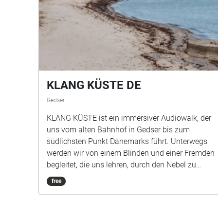
KLANG KÜSTE DE
Gedser
KLANG KÜSTE ist ein immersiver Audiowalk, der
uns vom alten Bahnhof in Gedser bis zum
südlichsten Punkt Dänemarks führt. Unterwegs
werden wir von einem Blinden und einer Fremden
begleitet, die uns lehren, durch den Nebel zu
sehen und zu spüren, was in uns nachhallt. Dauer
free
ca. 90 Minuten Länge 5km plus Heimweg Start
Alter Bahnhof Gedser Ende Südspitze Info
Kinderwagen und Rollstuhl freundlich Geeignet