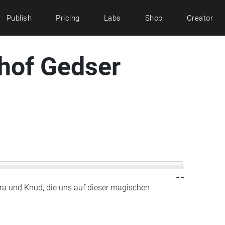
Publish
Pricing
Labs
Shop
Creator
hof Gedser
--:--
lara und Knud, die uns auf dieser magischen