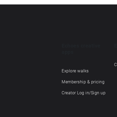
Echoes creative
E
apps
C
Explore walks
Membership & pricing
Creator Log in/Sign up