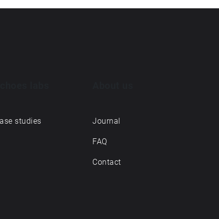
choes labs
About us
ase studies
Journal
FAQ
Contact