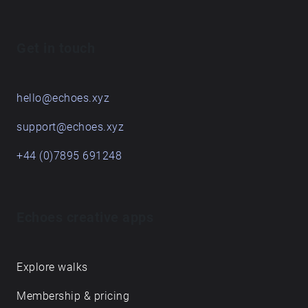
Get in touch
hello@echoes.xyz
support@echoes.xyz
+44 (0)7895 691248
Echoes creative apps
Explore walks
Membership & pricing