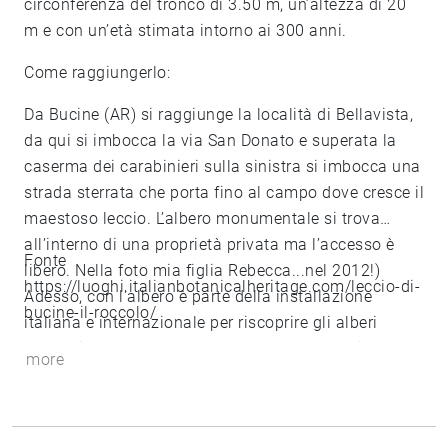
circonferenza del tronco di 3.50 m, un’altezza di 20
m e con un’età stimata intorno ai 300 anni.
Come raggiungerlo:
Da Bucine (AR) si raggiunge la località di Bellavista,
da qui si imbocca la via San Donato e superata la
caserma dei carabinieri sulla sinistra si imbocca una
strada sterrata che porta fino al campo dove cresce il
maestoso leccio. L’albero monumentale si trova
all’interno di una proprietà privata ma l’accesso è
Fonte
libero. Nella foto mia figlia Rebecca...nel 2012!)
https://luoghi.italianbotanicalheritage.com/leccio-di-
Adesso, con l'albero è parte della installazione
bucine-il-roccolo/
italiana e internazionale per riscoprire gli alberi
secolari: LA VOCE DEGLI ALBERI, con le poesie
more
d'amore per un albero lette dalla splendida voce di
Barbara Marchand e con le musiche di Lucio
Lazzaruolo.