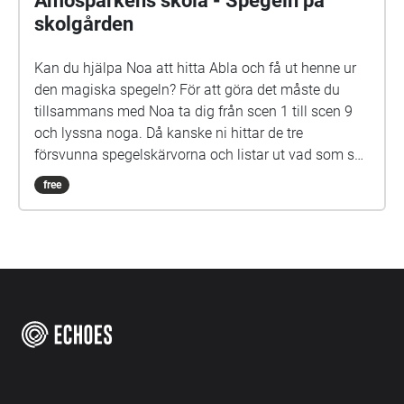
Amosparkens skola - Spegeln på
skolgården
Kan du hjälpa Noa att hitta Abla och få ut henne ur
den magiska spegeln? För att göra det måste du
tillsammans med Noa ta dig från scen 1 till scen 9
och lyssna noga. Då kanske ni hittar de tre
försvunna spegelskärvorna och listar ut vad som ska
göras med dem. Det kan hända att fler försvunna
free
barn dyker upp i skärvorna. På skolgården kommer
du kanske också att möta Elna, som har gått i den
här skolan för länge sen. Hon är virrig, men det lönar
sig att lyssna på henne. Siri och Selma kan du
däremot gärna akta dig för. Spegeln på skolgården-
äventyret är skrivet av Monica Vikström-Jokela. De
som gör rollerna är: Noa: Theo Zilliacus Siri: Rebecka
Mellgren Selma: Olivia Söderholm Abla: Beatrice
Holmström Frank: Samuel Bahne Märta: Saga
Sederholm Nalle: Oskar Pöysti Polisen: Stella Laine