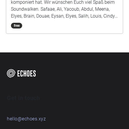
komponiert hat. Wir wünschen Euch viel Spaß beim
Soundwalken. Safaae, Ali, Yacoub, Abdul, Meena,
Elyes, Brain, Douae, Eysan, Elyes, Salih, Louis, Cindy,
Kaan, Amy, Illia, Belinay, Danylo, Erblin, Ivan und Frau
free
Jünemann
Get in touch
hello@echoes.xyz