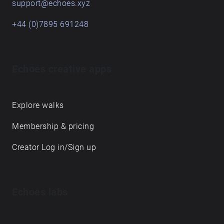
support@echoes.xyz
+44 (0)7895 691248
Echoes creative apps
Explore walks
Membership & pricing
Creator Log in/Sign up
Echoes labs