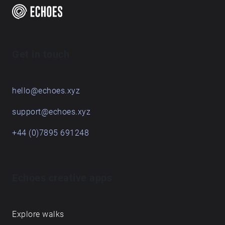
Get in touch
hello@echoes.xyz
support@echoes.xyz
+44 (0)7895 691248
Echoes creative apps
Explore walks