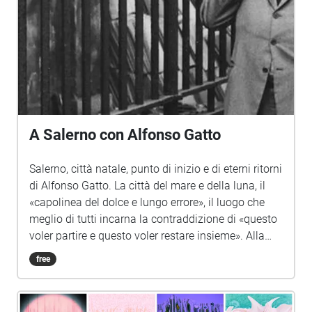
A Salerno con Alfonso Gatto
Salerno, città natale, punto di inizio e di eterni ritorni
di Alfonso Gatto. La città del mare e della luna, il
«capolinea del dolce e lungo errore», il luogo che
meglio di tutti incarna la contraddizione di «questo
voler partire e questo voler restare insieme». Alla
Salerno di Gatto, ai luoghi sussurrati nell'orecchio
free
della poesia, a quelli divertiti nelle pagine di prosa,
a quelli accarezzati mille e mille volte con l'incedere
sereno del passo che ritrova la radice, la sound