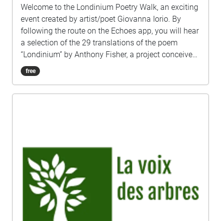
Welcome to the Londinium Poetry Walk, an exciting
event created by artist/poet Giovanna Iorio. By
following the route on the Echoes app, you will hear
a selection of the 29 translations of the poem
“Londinium” by Anthony Fisher, a project conceived
to celebrate difference and the 300 languages
free
spoken in London. You can read the poems here:
https://anthonyfisherpoet.com/londinium/londiniu
m-in-translation/ The first is the English version
read by Anthony Fisher and is just on the left as you
enter Cecil Road. The images are Voice Portraits,
reproducing the voices of the poets reading each
translation. https://voiceportraits.weebly.com/blog
Anthony Fisher and Giovanna Iorio