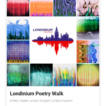
artist Giovanna Iorio in collaborazione con Lucio
Lazzaruolo e la Fondazione Gatto dedica la prima
passeggiata del progetto "Passeggiate sonore" . Ad
accompagnarvi nei vicoli di cieli stretti e azzurri,
rigattieri, belle donne, strade impervie, barbieri, è
proprio la voce di Alfonso Gatto. Una guida
eccezionale dunque, che torna a parlarvi con le sue
parole. Un accurato lavoro di recupero e montaggio
di Giovanna Iorio e Lucio Lazzaruolo, con tracce
recuperate da Archivi e montate su un percorso
sonoro che è memoria emozionante, ritorno della
voce di un poeta nei luoghi che hanno ispirato la
sua poesia. Foto storiche di Salerno di autori vari
dal web.
Londinium Poetry Walk
Enfield, Greater London, England, United Kingdom