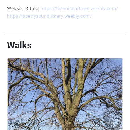
Website & Info:
https://thevoiceoftrees.weebly.com/
https://poetrysoundlibrary.weebly.com/
Walks