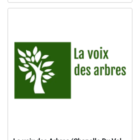
nell'aria) tratti dal nuovo album del Notturno
Concertante (Lucio Lazzaruolo & Raffaele
Villanova) 21 luglio - 2 agosto 2020 I Voice
Portraits sono spettrogrammi e riproducono le
caratteristiche uniche della voce umana. Giovanna
Iorio vive e lavora a Londra, UK