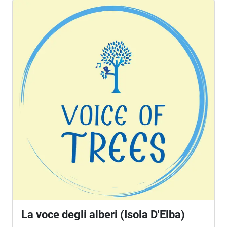
https://voiceportraits.weebly.com/
La voce degli alberi (Isola D'Elba)