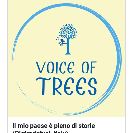
racconterò ci sono, esistono, da qualche parte.
Sono come le ragnatele che all’improvviso la luce
rende visibili tra i rami di un bosco. E sono trame
leggere. Ogni parola deve essere scelta con cura,
altrimenti le storie invisibili volano via, diventano
farfalle variopinte e se ne vanno sul primo fiore che
passa. Sul cappotto di uno sconosciuto. Fra le
trecce di una bambina che ride… Tutti i giorni, ma
non lo dite a tutti, le storie invisibili si illuminano.
Non c’è niente di strano in questi piccoli miracoli.
Sono “epifanie colorate”, i piccoli racconti della
luce."
Il mio paese è pieno di storie