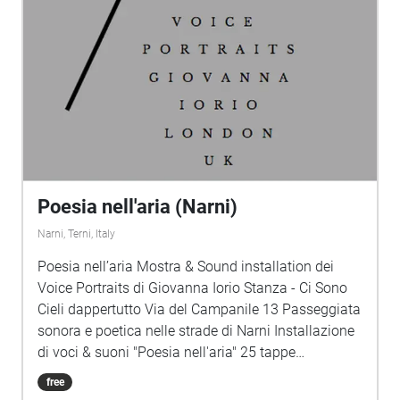
Poesia nell'aria (Narni)
Narni, Terni, Italy
Poesia nell’aria Mostra & Sound installation dei
Voice Portraits di Giovanna Iorio Stanza - Ci Sono
Cieli dappertutto Via del Campanile 13 Passeggiata
sonora e poetica nelle strade di Narni Installazione
di voci & suoni "Poesia nell'aria" 25 tappe
Ascolterete la voce di 21 poeti di oggi e di ieri
free
(Poesia nell'aria) e 4 interludi musicali (Musica