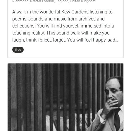
Richmond, Greater London, England, United Kingdom
A walk in the wonderful Kew Gardens listening to
poems, sounds and music from archives and
collections. You will find yourself immersed into a
touching reality. This sound walk will make you
laugh, think, reflect, forget. You will feel happy, sad,
nostalgic, euphoric. Well known artists or unknown
free
performers will accompany you in a journey
through the garden echoes of voices taken from the
past and present. Concept and idea by sound artist
Giovanna Iorio. The images are Voice Portraits,
spectrograms of voices by Giovanna Iorio This is a
Creative Commons project and it's a free project
with the purpose to share culture and knowledge.