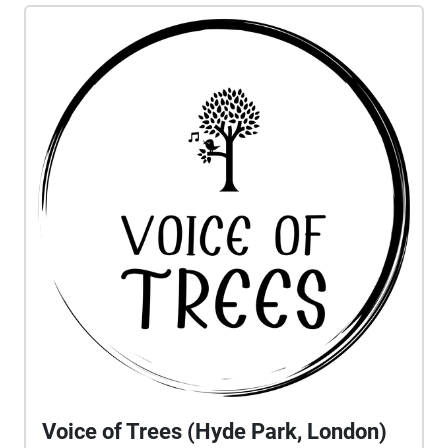
grande scrittore 1920-2020 Idea, testi, progetto
sonoro e realizzazione di Giovanna Iorio Musiche di
Lucio Lazzaruolo Voce di Dario Albertini Lettura di
"La voce degli alberi Barbara Marchand" nella Via
degli Alberi Foto, individuazione dei punti di
ascolto, testi esplicativi di Francesca Lepori (e dal
sito del Bosco Caffarella)
https://www.boscocaffarella.it/en/
Voice of Trees (Hyde Park, London)