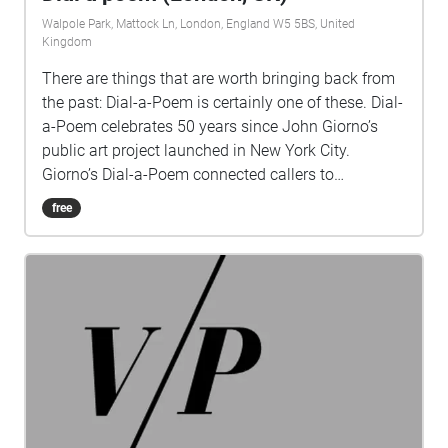
Walpole Park, Mattock Ln, London, England W5 5BS, United
Kingdom
There are things that are worth bringing back from
the past: Dial-a-Poem is certainly one of these. Dial-
a-Poem celebrates 50 years since John Giorno’s
public art project launched in New York City.
Giorno’s Dial-a-Poem connected callers to
answering machines playing recordings by poets
free
such as Allen Ginsberg, John Cage and Patti Smith.
This sound walk is a tribute to Giorno's Dial-a-poem
I have selected thirty poems from John Giorno
amazing project Dial a Poem now in Ealing,
London. So, just enjoy. All the poems from UbuWeb