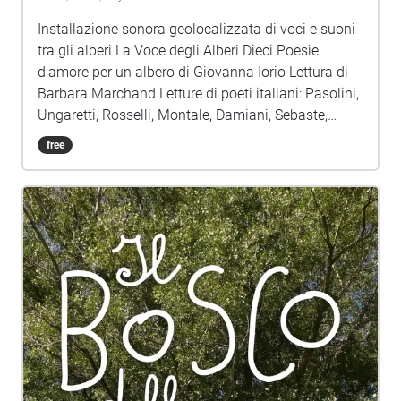
Installazione sonora geolocalizzata di voci e suoni
tra gli alberi La Voce degli Alberi Dieci Poesie
d'amore per un albero di Giovanna Iorio Lettura di
Barbara Marchand Letture di poeti italiani: Pasolini,
Ungaretti, Rosselli, Montale, Damiani, Sebaste,
Bordini, Costa Musica di Luccio Lazzaruolo
free
Immagini: Voice Portraits, spettrogrammi di voci di
Giovanna Iorio This work is licensed under a
Creative Commons Attribution 4.0 International
License. It is made uniquely for artistic use.