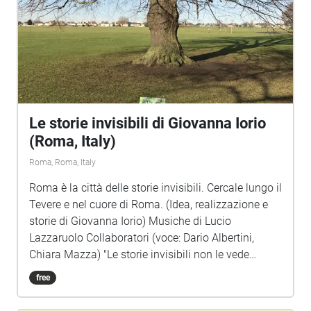
Le storie invisibili di Giovanna Iorio
(Roma, Italy)
Roma, Roma, Italy
Roma è la città delle storie invisibili. Cercale lungo il
Tevere e nel cuore di Roma. (Idea, realizzazione e
storie di Giovanna Iorio) Musiche di Lucio
Lazzaruolo Collaboratori (voce: Dario Albertini,
Chiara Mazza) "Le storie invisibili non le vede
nessuno. Se provi a scriverle spariscono dalla
free
pagina. Se provi a disegnarle diventano solo colore.
Certo, direte. Sono invisibili… Eppure le storie che vi