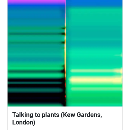
works that span almost 40 years of his career.
Walking through the Thames you can now listen
again to the disembodied voices that speak to you,
or maybe just to themselves, in a variety of styles.
Throughout, the tone of voice, the inflection, and
variations in rhythms dramatically shift meanings,
from diplomatic to psychotic, pleading to bullying,
anxiety to mockery. (Sounds and source UbuWeb.
This is a common creatives project)
Talking to plants (Kew Gardens,
London)