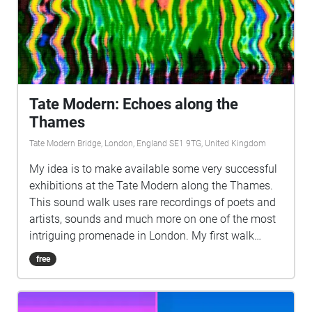
Tate Modern: Echoes along the
Thames
Tate Modern Bridge, London, England SE1 9TG, United Kingdom
My idea is to make available some very successful
exhibitions at the Tate Modern along the Thames.
This sound walk uses rare recordings of poets and
artists, sounds and much more on one of the most
intriguing promenade in London. My first walk
along the Thames begins at the Tate Modern and is
free
dedicated to Bruce Nauman and his sound
installation Raw Materials (2005). Nauman brought
together 22 recordings of texts taken from earlier