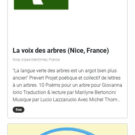
La voix des arbres (Nice, France)
Nice, Alpes-Maritimes, France
"La langue verte des arbres est un argot bien plus
ancien" Prevert Projet poétique et collectif de lettres
à un arbres. 10 Poèms pour un arbre pour Giovanna
Iorio Traduction & lecture par Marilyne Bertoncini
Musique par Lucio Lazzaruolo Avec Michel Thomas
Vieulle (Place du Pin) Ile Eniger (La Place Garibaldi)
free
Colette Daviles Estinés (Place Pellegrini) Ho Da Hili
(Rue de Foresta) Marilyne Bertoncini (Lycée
Massena)