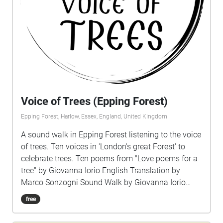
Voice of Trees (Epping Forest)
Epping Forest, Harlow, Essex, England, United Kingdom
A sound walk in Epping Forest listening to the voice
of trees. Ten voices in 'London's great Forest' to
celebrate trees. Ten poems from "Love poems for a
tree" by Giovanna Iorio English Translation by
Marco Sonzogni Sound Walk by Giovanna Iorio
Voice Charlotte Chadwick-Jones Music Lucio
free
Lazzaruolo https://www.notturnoconcertante.it/
Images on covers: Voice Portraits by Giovanna Iorio