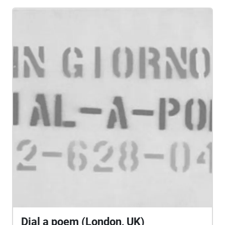
Photo from the Google Map Located on New
Zealand's South Island about 300 kilometers (186
miles) from Dunedin, the tree is known as
#ThatWanakaTree. Many consider the tree, which
appears to be rising alone out the water, a symbol
of hope.
Dial a poem (London, UK)