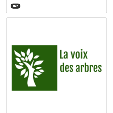
Marilyne Bertoncini
free