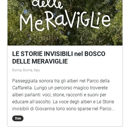
LE STORIE INVISIBILI nel BOSCO
DELLE MERAVIGLIE
Roma, Roma, Italy
Passeggiata sonora tra gli alberi nel Parco della
Caffarella. Lungo un percorso magico troverete
alberi parlanti: voci, storie, racconti e suoni per
educare all'ascolto. La voce degli alberi e Le Storie
invisibili di Giovanna Iorio sono sparse nel Parco
della Caffarella, una passeggiata sonora per
free
bambini di ogni età. Per festeggiare il centenario
della nascita Gianni Rodari anche un omaggio al