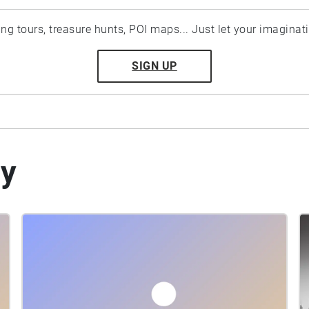
ting tours, treasure hunts, POI maps... Just let your imaginat
SIGN UP
by