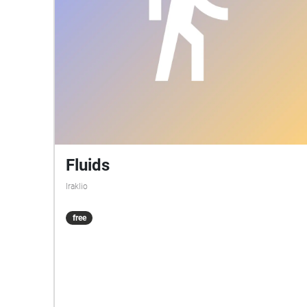
ηχοπερίπατου χρησιμοποιήστε τα ακουστικά
σας. Καλή διασκέδαση!
Fluids
Iraklio
free