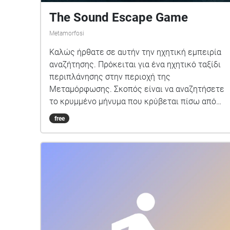
The Sound Escape Game
Metamorfosi
Καλώς ήρθατε σε αυτήν την ηχητική εμπειρία
αναζήτησης. Πρόκειται για ένα ηχητικό ταξίδι
περιπλάνησης στην περιοχή της
Μεταμόρφωσης. Σκοπός είναι να αναζητήσετε
το κρυμμένο μήνυμα που κρύβεται πίσω από
τους ήχους. Ακούστε τους ήχους και την
free
αφήγηση και ανακαλύψτε το μέρος στο οποίο
πρέπει να βρεθείτε και θα σας αποκαλύψει την
κρυφή πληροφορία. Μην διστάσετε να
περάσετε από όλα τα σημεία, ίσως κάτι έχουν
να σας πουν κι αυτά. ΠΡΟΣΟΧΗ: Για να
ξεκινήσετε τον ηχοπερίπατο βεβαιωθείτε ότι
βρίσκεστε στην περιοχή με το όνομα "Η αρχή
είναι το παν..". Αυτή είναι η αφετηρία της
περιπέτειας. Για καλύτερη εμπειρία του