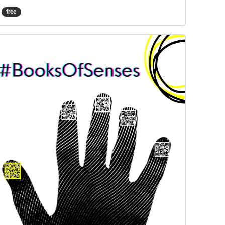
κάθε echo που βρίσκεσαι, να συνδυάσεις τις
free
ακουστικές, μουσικές και λεκτικές
πληροφορίες που σου δίνονται και να
ανακαλύψεις την σωστή διαδρομή που θα σε
οδηγήσει στο τέλος της αποστολής. Πλοκή: Η
Μουσική τείνει να εξαφανιστεί από τις ζωές
των ανθρώπων και ειδικά των παιδιών. Αυτό
οφείλεται στην όλο και μικρότερη συμμετοχή
τους σε μουσικές δραστηριότητες. καθώς και
στο θόρυβο της καθημερινότητας. Εσύ καλείσαι
από την ομάδα των Ανήσυχων Μουσικών να
βρεις την διαδρομή που θα συναντηθείς μαζί
τους για να μπορέσετε να σώσετε τη Μουσική.
Άκου την Μουσική και τις οδηγίες και φτάσε
στο τέλος. Καλή επιτυχία! ΓΙΑ ΟΛΟΚΛΗΡΩΜΕΝΗ
ΕΜΠΕΙΡΙΑ ΧΡΗΣΙΜΟΠΟΙΕΙΣΤΕ ΑΚΟΥΣΤΙΚΑ