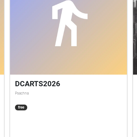
DCARTS2026
Psachna
free