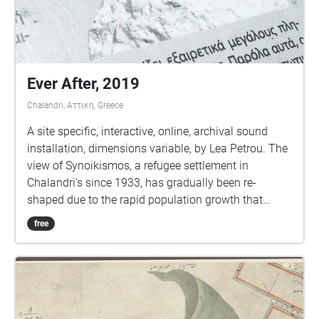
Ever After, 2019
Chalandri, Αττικη, Greece
A site specific, interactive, online, archival sound
installation, dimensions variable, by Lea Petrou. The
view of Synoikismos, a refugee settlement in
Chalandri's since 1933, has gradually been re-
shaped due to the rapid population growth that
results in the intense urban development of the area.
free
The visual artist Lea Petrou researched and collected
bird calls, chants and non-vocal bird sounds, based
on the ideal bird living conditions in a wetland such
as the creek at the height of the settlement, before
being boxed under the ground. She invites Sébastien