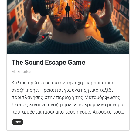
Μουσική και τις οδηγίες και φτάσε στο τέλος.
Καλή επιτυχία! ΓΙΑ ΟΛΟΚΛΗΡΩΜΕΝΗ ΕΜΠΕΙΡΙΑ
ΧΡΗΣΙΜΟΠΟΙΕΙΣΤΕ ΑΚΟΥΣΤΙΚΑ
The Sound Escape Game
Metamorfosi
Καλώς ήρθατε σε αυτήν την ηχητική εμπειρία
αναζήτησης. Πρόκειται για ένα ηχητικό ταξίδι
περιπλάνησης στην περιοχή της Μεταμόρφωσης.
Σκοπός είναι να αναζητήσετε το κρυμμένο μήνυμα
που κρύβεται πίσω από τους ήχους. Ακούστε τους
ήχους και την αφήγηση και ανακαλύψτε το μέρος
free
στο οποίο πρέπει να βρεθείτε και θα σας
αποκαλύψει την κρυφή πληροφορία. Μην