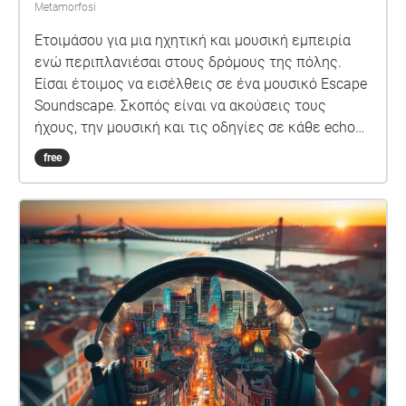
Metamorfosi
Ετοιμάσου για μια ηχητική και μουσική εμπειρία
ενώ περιπλανιέσαι στους δρόμους της πόλης.
Είσαι έτοιμος να εισέλθεις σε ένα μουσικό Escape
Soundscape. Σκοπός είναι να ακούσεις τους
ήχους, την μουσική και τις οδηγίες σε κάθε echo
που βρίσκεσαι, να συνδυάσεις τις ακουστικές,
free
μουσικές και λεκτικές πληροφορίες που σου
δίνονται και να ανακαλύψεις την σωστή διαδρομή
που θα σε οδηγήσει στο τέλος της αποστολής.
Πλοκή: Η Μουσική τείνει να εξαφανιστεί από τις
ζωές των ανθρώπων και ειδικά των παιδιών. Αυτό
οφείλεται στην όλο και μικρότερη συμμετοχή τους
σε μουσικές δραστηριότητες. καθώς και στο
θόρυβο της καθημερινότητας. Εσύ καλείσαι από
την ομάδα των Ανήσυχων Μουσικών να βρεις την
διαδρομή που θα συναντηθείς μαζί τους για να
μπορέσετε να σώσετε τη Μουσική. Άκου την