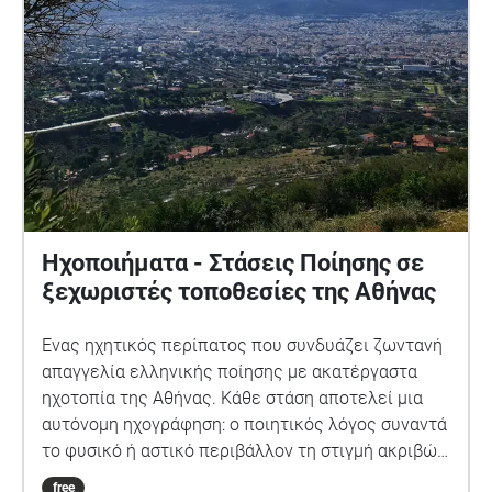
μονοπάτια. Το έργο δεν έχει εμπορική χρήση. Οι
ήχοι έχουν συλλεχθεί από το αρχείο www.xeno-
canto.org, τα δικαιώματα ανήκουν στην ιστοσελίδα
και τους συλλέκτες ήχων που αναφέρονται
ονομαστικά μετά από κάθε επιστημονική ονομασία
πτηνού. Ευχαριστούμε την Ελληνική Ορνιθολογική
Εταιρεία για τις χρήσιμες πληροφορίες κατά τη
διάρκεια της έρευνας. www.leapetrou.info
Ηχοποιήματα - Στάσεις Ποίησης σε
ξεχωριστές τοποθεσίες της Αθήνας
Ένας ηχητικός περίπατος που συνδυάζει ζωντανή
απαγγελία ελληνικής ποίησης με ακατέργαστα
ηχοτοπία της Αθήνας. Κάθε στάση αποτελεί μια
αυτόνομη ηχογράφηση: ο ποιητικός λόγος συναντά
το φυσικό ή αστικό περιβάλλον τη στιγμή ακριβώς
που συμβαίνει. Δεν υπάρχει στούντιο, δεν υπάρχει
free