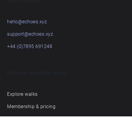
Get in touch
πώς ακούγεται η πόλη όταν της επιτρέπουμε να
εισβάλει μέσα στην ποίηση και για το πώς η
ποίηση αλλάζει τον τρόπο που ακούμε την πόλη.
hello@echoes.xyz
support@echoes.xyz
+44 (0)7895 691248
Echoes creative apps
Explore walks
Membership & pricing
Creator Log in/Sign up