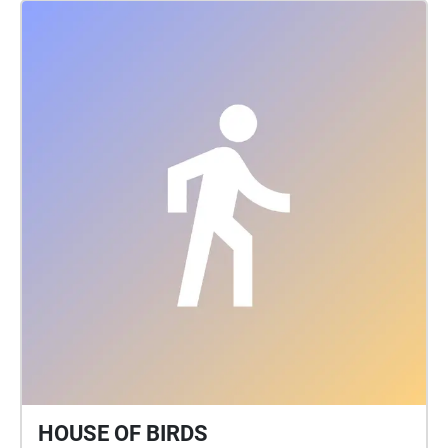
διστάσετε να περάσετε από όλα τα σημεία, ίσως
κάτι έχουν να σας πουν κι αυτά. ΠΡΟΣΟΧΗ: Για να
ξεκινήσετε τον ηχοπερίπατο βεβαιωθείτε ότι
βρίσκεστε στην περιοχή με το όνομα "Η αρχή είναι
το παν..". Αυτή είναι η αφετηρία της περιπέτειας.
Για καλύτερη εμπειρία του ηχοπερίπατου
χρησιμοποιήστε τα ακουστικά σας. Καλή
διασκέδαση!
HOUSE OF BIRDS